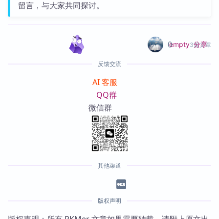
留言，与大家共同探讨。
0
0
分享
empty
3篇文章
反馈交流
AI 客服
QQ群
微信群
其他渠道
版权声明