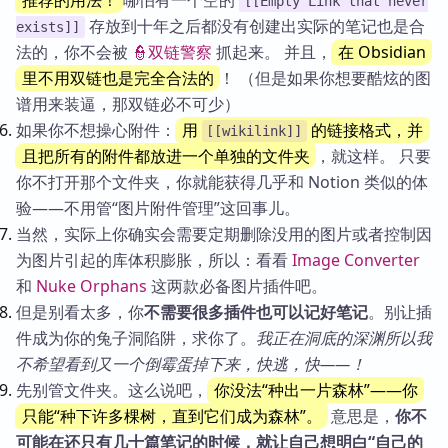
推荐的用法！
哪怕有一个空的
[[Empty Link that never
存放到十年之后都没有创建出实际的笔记也是合
exists]]
法的，你不会被
👮双链警察
抓起来。 并且，
在 Obsidian
里不用双链也是完全合法的
！ （但是如果你想要酷炫的图
谱用来装逼，那双链必不可少）
如果你不想操心附件：
用
的链接格式，并
[[wikilink]]
且把所有的附件都放进一个单独的文件夹
，就这样。 只要
你不打开那个文件夹，你就能获得几乎和 Notion 类似的体
验——不用管“图片附件管理”这回事儿。
当然，实际上你确实会需要定期删除没用的图片或者控制因
为图片引起的库体积膨胀，所以：看看
Image Converter
和
Nuke Orphans
这两款必备图片插件吧。
但是别看太多，你
不需要很多插件也可以记好笔记
。别让插
件成为你的兔子洞陷阱，求你了。
我正在洞底的深渊所以我
不希望看到又一个倒霉蛋掉下来，快逃，快——！
先别管文件夹。这么说吧，
你没法“种出一片森林”——你
只能“种下许多棵树，直到它们成为森林”。
意思是，
你不
可能在还只有几十篇笔记的时候，就让自己想明白“自己的