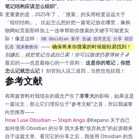
笔记结构应该怎么组织”
。
更重要的是，2025年了，「搜索」的实用程度远远大于
「组织结构」。 比起怎么想好把一篇笔记放在哪里，像购
物网站页面那样加上一连串帮助你搜索的关键字可能更实
际！像是这样：
OB Obsidian 新手 告诫 指导意见 分享 胡言
——
确保将来你搜索的时候能轻易找到！
乱语 我来教教你
别嫌乱，就把笔记当成自己家！你可以随便扔赛博袜子🧦
最后的——也是最核心的一个原则：
这是你的笔记，你想
怎么记就怎么记！
别管别人说三道四，当然也包括我！
参考文献
有两篇资料对我现在的观念产生了
非常大
的影响，如果这是
一篇论文，那么它们理应位于“参考文献”之首，所以我诚挚
向您推荐——
How I use Obsidian — Steph Ango
@Kepano 关于自己
如何使用 Obsidian 的分享 我大多数“放弃执念”的起源都来
自于这篇文章。看完它的分享之后，我使用 Obsidian 的负