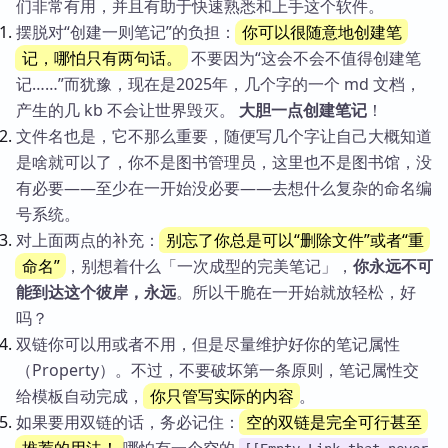
们非常有用，并且有助于快速熟悉和上手这个软件。
摆脱对“创建一则笔记”的负担：
你可以很随意地创建笔
记，哪怕只有两句话。
不要因为“这会不会不值得创建笔
记……”而犹豫，现在是2025年，几个字的一个 md 文档，
产生的几 kb 不会让世界毁灭。
大胆一点创建笔记
！
文件名也是，它不那么重要，随便写几个字让自己大概知道
是啥就可以了，你不是图书管理员，这里也不是图书馆，没
有必要——至少在一开始没必要——去想什么复杂的命名编
号系统。
对上面两点的补充：
别忘了你总是可以“删除文件”或者“重
命名”
，别想着什么「一次成型的完美笔记」，
你永远不可
能到达这个彼岸，永远
。所以干脆在一开始就放轻松，好
吗？
双链你可以用或者不用，但是尽量维护好你的笔记属性
（Property）。不过，不要破坏第一条原则，笔记属性交
给模板自动完成，
你只管写实际的内容
。
如果要用双链的话，务必记住：
空的双链是完全可行甚至