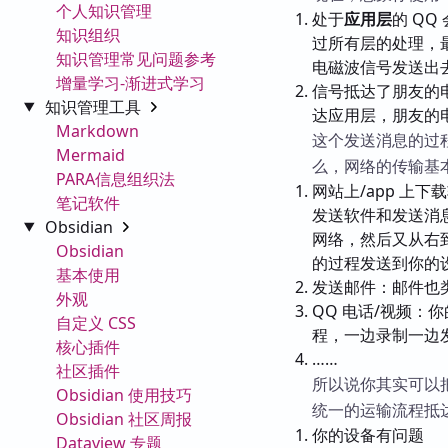
个人知识管理
处于
应用层
的 Q
知识组织
过所有层的处理，
知识管理常见问题参考
电磁波信号发送出
增量学习-渐进式学习
信号抵达了朋友的
知识管理工具
达应用层，朋友的
Markdown
这个发送消息的过
Mermaid
么，网络的传输基
PARA信息组织法
网站上/app 上
笔记软件
发送软件和发送消
Obsidian
网络，然后又从右
Obsidian
的过程发送到你的
基本使用
发送邮件：邮件也类
外观
QQ 电话/视频：
自定义 CSS
程，一边录制一边
核心插件
……
社区插件
所以说你其实可以
Obsidian 使用技巧
统一的运输流程抵
Obsidian 社区周报
你的设备有问题
Dataview 专题