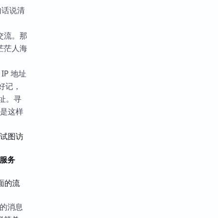
句话说清
交流。那
茫茫人海
IP 地址
好记，
地址。寻
析是这样
试图访
服务
面的流
你的消息