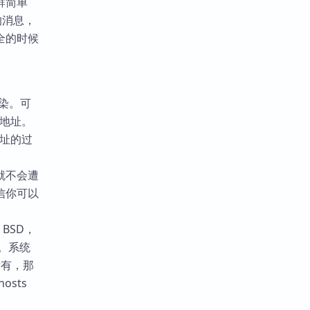
群简单
的消息，
全的时候
染。可
 地址。
地址的过
就不会遭
信你可以
，BSD，
系。系统
没有，那
osts