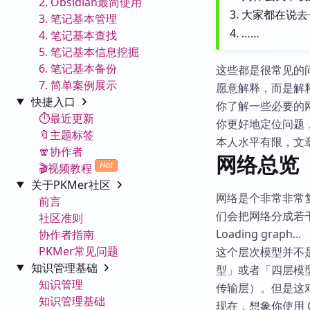
2. Obsidian最简使用
大家都在说去一
3. 笔记基本管理
……
4. 笔记基本查找
5. 笔记基本信息挖掘
6. 笔记基本备份
这些都是很常见的
7. 简单案例展示
愿意解释，而是解
快捷入口
你了解一些必要的
⏱️最近更新
你更好地定位问题
🔖主题标签
本人水平有限，文
🧣协作者
网络总览
Hot
🎬视频教程
关于PKMer社区
网络是个非常非常
前言
们会把网络分成若
社区准则
Loading graph...
协作者指南
PKMer常见问题
这个层次模型并不
知识管理基础
型」或者「四层模
知识管理
传输层）。但是这
知识管理基础
现在，想象你使用 