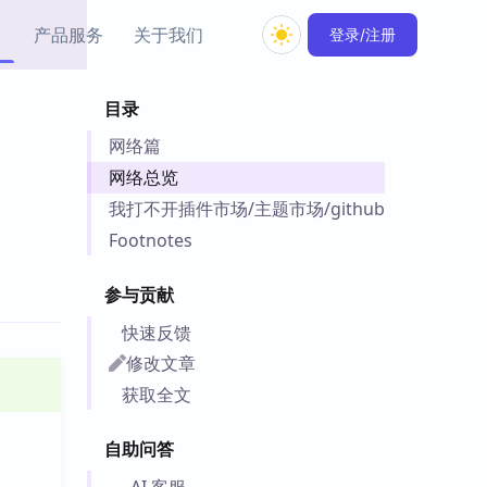
产品服务
关于我们
登录/注册
目录
教程资源
网络篇
Simple MindMap
Obsidian 教程
New
rkdown 一键成图的
基础用法、插件与外观
网络总览
sidian 思维导图插件
片段
我打不开插件市场/主题市场/github
Footnotes
ino
Obsidian 主题
Mer 出品的闪念笔记
主题下载与外观美化
参与贡献
件
Zotero 教程
快速反馈
件集市
Zotero 使用与插件教程
修改文章
类挂件，丰富笔记页
件
获取全文
件
自助问答
 卡实例库
telkasten 实践示例
AI 客服