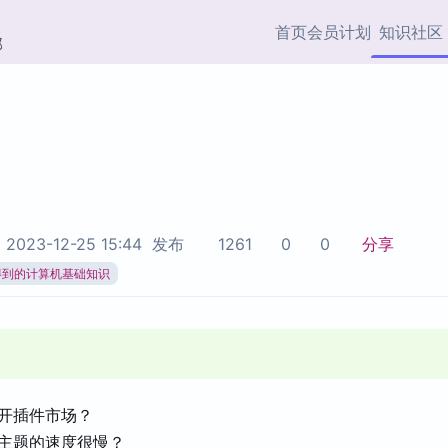
首页
会员计划
知识社区
部
快捷入口
插件与市场
效率产品
社区首页
Obsidian 插件
最近更新
插件市场与国内加速下
Ma
主题标签
载
Ob
协作者
视频教程
PKMer Market
Th
于
2023-12-25 15:44
发布
1261
0
0
分享
加速访问 Obsidian 官方
PK
Top5
热门链接
市场
插
得到的计算机基础知识
Zotero 专题
Zotero 插件
挂
Obsidian 专题
Zotero 插件资源与加速
各
Obsidian 核心插
服务
面
Obsidian 社区插
知识管理
ZK
开插件市场？
Zet
主题的速度很慢？