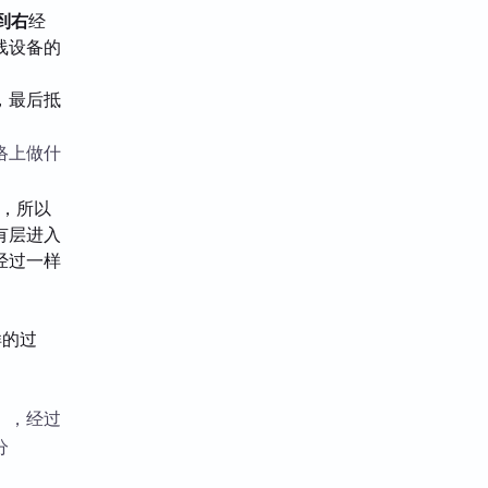
到右
经
线设备的
，最后抵
络上做什
字，所以
有层进入
经过一样
样的过
」，经过
分