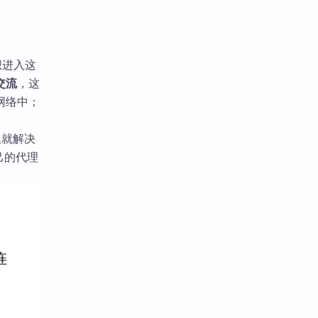
想进入这
交流
，这
网络中；
题就解决
己的代理