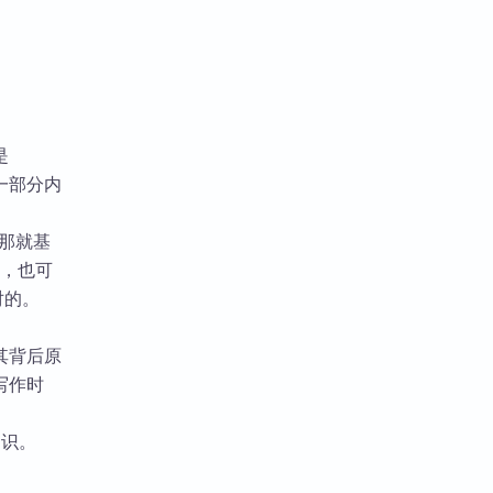
是
的一部分内
，那就基
络，也可
对的。
其背后原
写作时
知识。