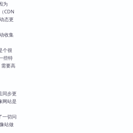
因为
（CDN
要动态更
自动收集
这是个很
问一些特
慢，需要高
且同步更
像网站是
了一切问
镜像站做