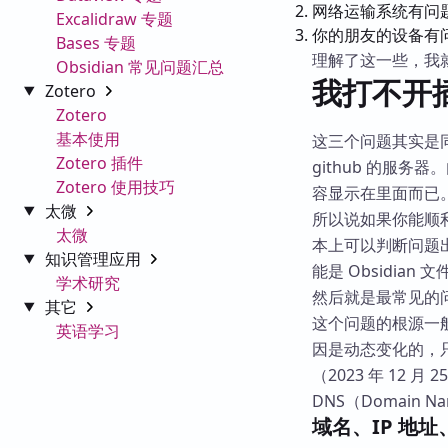
网络运输系统有问
Excalidraw 专题
你的朋友的设备有
Bases 专题
理解了这一些，我
Obsidian 常见问题汇总
我打不开插
Zotero
Zotero
基本使用
这三个问题其实是
Zotero 插件
github 的服务
Zotero 使用技巧
容显示在里面而已
太微
所以说如果你能顺利
太微
本上可以判断问题出在
知识管理应用
能是 Obsidi
学术研究
然后就是最常见的
其它
这个问题的根源一
英语学习
因是动态变化的，
（2023 年 12 
DNS（Domain
域名、IP 地址