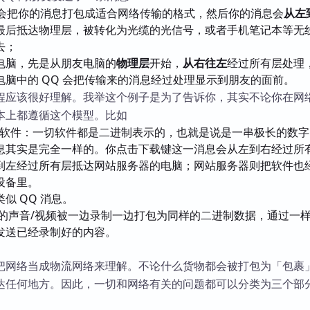
Q 会把你的消息打包成适合网络传输的格式，然后你的消息会
从左
最后抵达物理层，被转化为光缆的光信号，或者手机笔记本等无
去；
电脑，先是从朋友电脑的
物理层
开始，
从右往左
经过所有层处理
电脑中的 QQ 会把传输来的消息经过处理显示到朋友的面前。
程应该很好理解。我举这个例子是为了告诉你，其实不论你在网
本上都遵循这个模型。比如
下载软件：一切软件都是二进制表示的，也就是说是一串极长的数
息其实是完全一样的。你点击下载键这一消息会从左到右经过所
到左经过所有层抵达网站服务器的电脑；网站服务器则把软件也
设备里。
似 QQ 消息。
你的声音/视频被一边录制一边打包为同样的二进制数据，通过一
发送已经录制好的内容。
把网络当成物流网络来理解。不论什么货物都会被打包为「包裹
达任何地方。因此，一切和网络有关的问题都可以分类为三个部