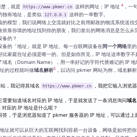
4
清楚，就是
这样的网址；IP 地址
，一
https://www.pkmer.cn
的独有地址，是类似
这样的一串数字。
127.0.0.1
输的模型，我们说网络上交流就好比之前用邮政的物流系统送信
政依靠你填的地址找到你的朋友，我们发出的网络消息是怎么从
设备的？
备的「地址」就是 IP 地址。每一台联网设备在
同一个网络
里的 
好比家庭住址必须是唯一的。但是如你所见，IP 地址这串数字不
域名（Domain Name），用一串好记的字符代替难记的 IP 
5
 地址的过程就叫做
域名解析
，以访问 pkmer 网站为例，域名解
 网站，我记得其域名
，我把它输入浏览器
https://www.pkmer.cn
需要知道域名对应的 IP 地址，于是就发送了一条消息询问
域名
对应的 IP 地址是什么呢？
答，于是浏览器知道了 pkmer 服务器的 IP 地址，可以通过上
P 地址就可以从巨大的互联网找到容易一台设备，网络是如何把