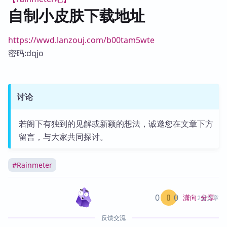
自制小皮肤下载地址
https://wwd.lanzouj.com/b00tam5wte
密码:dqjo
讨论
若阁下有独到的见解或新颖的想法，诚邀您在文章下方
留言，与大家共同探讨。
#
Rainmeter
0
0
分享
潇向
2篇文章
反馈交流