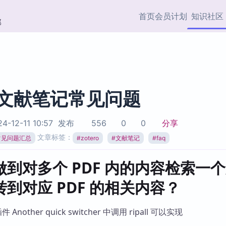
首页
会员计划
知识社区
部
快捷入口
插件与市场
效率产品
社区首页
Obsidian 插件
最近更新
插件市场与国内加速下
Ma
主题标签
载
Ob
ro 文献笔记常见问题
协作者
视频教程
PKMer Market
Th
4-12-11 10:57
发布
556
0
0
分享
加速访问 Obsidian 官方
PK
Top5
文章标签：
热门链接
市场
插
o常见问题汇总
#
zotero
#
文献笔记
#
faq
Zotero 专题
Zotero 插件
挂
到对多个 PDF 内的内容检索一
Obsidian 专题
Zotero 插件资源与加速
各
Obsidian 核心插
到对应 PDF 的相关内容？
服务
面
Obsidian 社区插
知识管理
ZK
件 Another quick switcher 中调用 ripall 可以实现
Zet