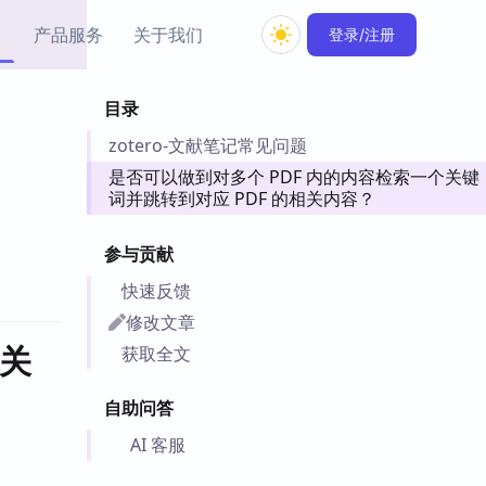
产品服务
关于我们
登录/注册
目录
教程资源
zotero-文献笔记常见问题
Simple MindMap
Obsidian 教程
New
rkdown 一键成图的
基础用法、插件与外观
是否可以做到对多个 PDF 内的内容检索一个关键
sidian 思维导图插件
片段
词并跳转到对应 PDF 的相关内容？
ino
Obsidian 主题
参与贡献
Mer 出品的闪念笔记
主题下载与外观美化
快速反馈
件
修改文章
Zotero 教程
件集市
个关
获取全文
Zotero 使用与插件教程
类挂件，丰富笔记页
件
自助问答
件
AI 客服
 卡实例库
telkasten 实践示例