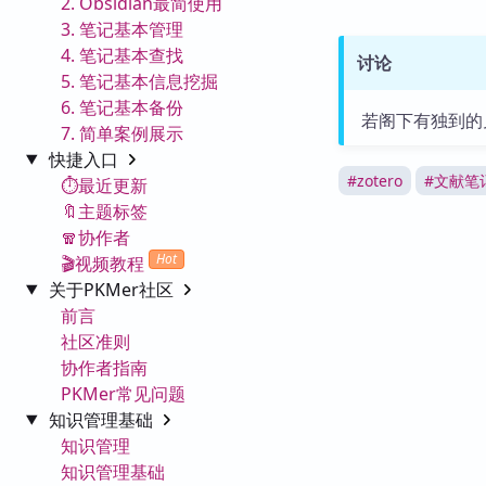
2. Obsidian最简使用
3. 笔记基本管理
4. 笔记基本查找
讨论
5. 笔记基本信息挖掘
6. 笔记基本备份
若阁下有独到的
7. 简单案例展示
快捷入口
#
zotero
#
文献笔
⏱️最近更新
🔖主题标签
🧣协作者
Hot
🎬视频教程
关于PKMer社区
前言
社区准则
协作者指南
PKMer常见问题
知识管理基础
知识管理
知识管理基础