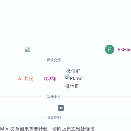
0
0
PKMer
反馈交流
微信群
AI 客服
QQ群
其他渠道
版权声明
KMer 文章如果需要转载，请附上原文出处链接。