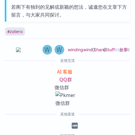
若阁下有独到的见解或新颖的想法，诚邀您在文章下方
留言，与大家共同探讨。
#
zotero
0
0
分享
windingwind
,
ShareStuff
53篇文章
反馈交流
AI 客服
QQ群
微信群
其他渠道