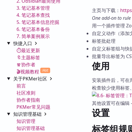
2. Obsidian最简使用
3. 笔记基本管理
主页与下载：
http
4. 笔记基本查找
One add-on to rule 
5. 笔记基本信息挖掘
用一个插件管理 Zo
6. 笔记基本备份
自定义动作（添加
7. 简单案例展示
标签批处理
快捷入口
自定义标签组与快
⏱️最近更新
批量导出标签为 CS
🔖主题标签
使用
🧣协作者
Hot
🎬视频教程
关于PKMer社区
安装插件后，可在
前言
检查较少使用标签
社区准则
协作者指南
其他设置可在编辑 
PKMer常见问题
设置
知识管理基础
知识管理
标签组规
知识管理基础