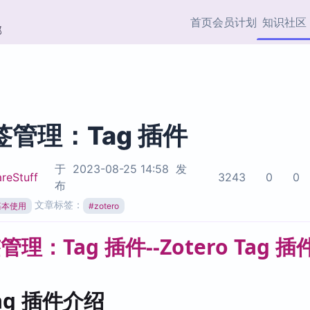
首页
会员计划
知识社区
部
快捷入口
插件与市场
效率产品
社区首页
Obsidian 插件
最近更新
插件市场与国内加速下
Ma
主题标签
载
Ob
标签管理：Tag 插件
协作者
视频教程
PKMer Market
Th
于
2023-08-25 14:58
发
加速访问 Obsidian 官方
PK
reStuff
3243
0
0
布
Top5
热门链接
市场
插
文章标签：
o基本使用
#
zotero
Zotero 专题
Zotero 插件
挂
Obsidian 专题
Zotero 插件资源与加速
各
Obsidian 核心插
服务
面
Obsidian 社区插
知识管理
ZK
Tag 插件介绍
Zet