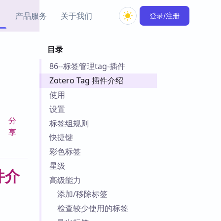
产品服务
关于我们
登录/注册
目录
教程资源
86--标签管理tag-插件
Simple MindMap
Obsidian 教程
New
rkdown 一键成图的
基础用法、插件与外观
Zotero Tag 插件介绍
sidian 思维导图插件
片段
使用
设置
ino
Obsidian 主题
分
标签组规则
Mer 出品的闪念笔记
主题下载与外观美化
享
件
快捷键
Zotero 教程
彩色标签
件集市
Zotero 使用与插件教程
星级
类挂件，丰富笔记页
件
高级能力
件
添加/移除标签
 卡实例库
检查较少使用的标签
telkasten 实践示例