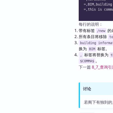
=,BIM,building
=,this is comm
每行的说明：
带有标签
的
/new
所有条目将移除
t
building informa
换为
标签。
BIM
标签将替换为
,
t
。
$COMMA$
下一篇
8_7_查询
讨论
若阁下有独到的