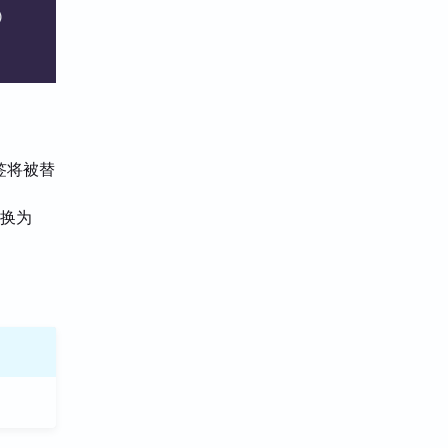
)
签将被替
替换为