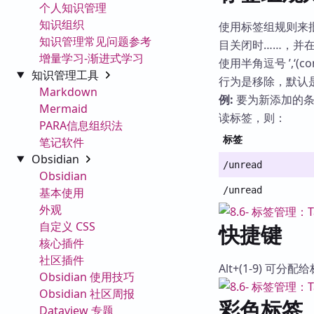
个人知识管理
知识组织
使用标签组规则来批
知识管理常见问题参考
目关闭时……，并
增量学习-渐进式学习
使用半角逗号 ’,‘
知识管理工具
行为是移除，默认是
Markdown
例:
要为新添加的条目
Mermaid
读标签，则：
PARA信息组织法
标签
笔记软件
Obsidian
/unread
Obsidian
/unread
基本使用
外观
自定义 CSS
快捷键
核心插件
社区插件
Alt+(1-9) 可分
Obsidian 使用技巧
Obsidian 社区周报
彩色标签
Dataview 专题