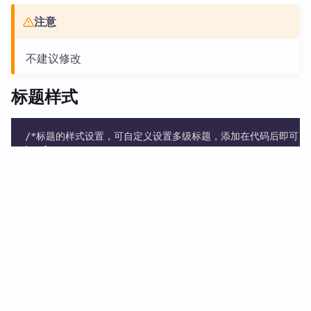
}
注意
table th {
  font-size: 1.3em!important;
  text-align: center !important; /* 文本居中 */
不建议修改
  font-weight: bold !important; /* 文本加粗 */
  border: 2px solid black; /* 边框加粗 */
标题样式
  padding: 5px; /* 添加一些内边距 */
  color: #1e6bb8 !important; /* 设置文字颜色 */
  background-color: rgba(21,100,178,0.1);
}
/*标题的样式设置，可自定义设置多级标题，添加在代码后即可 *
table tr:nth-child(2n) {
h1 {
  background-color: #F8F8F8;
/*字体大小，建议修改 */
}
  font-size:1.2em;
/*排版设置，不建议修改 */
  margin-bottom: 2em;
  margin-right: 5px;
  padding: 8px 15px;
  letter-spacing: 2px;
/*标题左竖线颜色，可自定义修改，尽量设为稍深色，推荐RGBA
  border-left: 10px solid rgba(240,19,19,0.5)
/*标题边框颜色及其它，可自定义修改，尽量设为淡色 */
  background:rgba(240,19,19, 0.25);