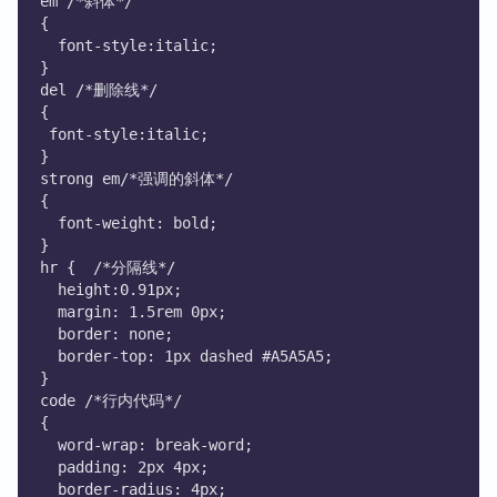
em /*斜体*/
{
  font-style:italic;
}
del /*删除线*/
{
 font-style:italic;
}
strong em/*强调的斜体*/
{
  font-weight: bold;
}
hr {  /*分隔线*/
  height:0.91px;
  margin: 1.5rem 0px;
  border: none;
  border-top: 1px dashed #A5A5A5;
}
code /*行内代码*/
{
  word-wrap: break-word;
  padding: 2px 4px;
  border-radius: 4px;