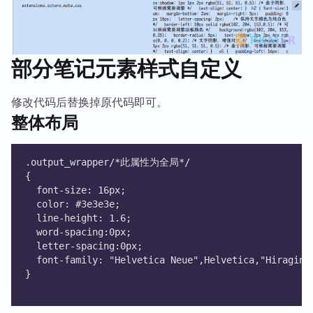
/* 调整嵌套列表的缩进 */
ul ul, ol ol, ul ol, ol ul {
  padding-left: 2px; /* 子列表的缩进小于父列表 */
}
/* 为表格设置边框样式 */
部分笔记元素样式自定义
/* 设置表格的边框样式 */
table {
  border-collapse: collapse;
修改代码后替换掉原代码即可。
  width: 100%;
整体布局
  table-layout: fixed; /* 让列宽更均匀 */
}
/* 设置第一列的宽度 */
.output_wrapper/*此属性为全局*/
table th:first-child, table td:first-child {
{
  width: 30%; /* 例如设置第一列宽度为表格宽度的50% */
  font-size: 16px;
  font-size: 0.9em;
  color: #3e3e3e;
  text-align: center;
  line-height: 1.6;
  vertical-align: middle;
  word-spacing:0px;
}
  letter-spacing:0px;
/* 设置第二列的宽度 */
  font-family: "Helvetica Neue",Helvetica,"Hiragino
table th:nth-child(2), table td:nth-child(2) {
}
  font-size:0.8em;
  width:70%;
  text-align: left;/* 例如设置第二列宽度为表格宽度的50%