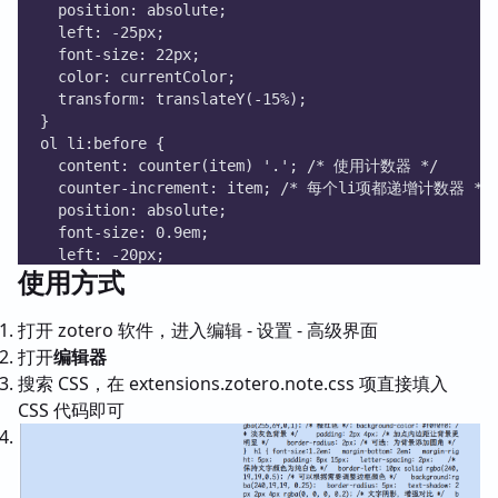
  position: absolute;
  left: -25px;
  font-size: 22px;
  color: currentColor;
  transform: translateY(-15%);
}
ol li:before {
  content: counter(item) '.'; /* 使用计数器 */
  counter-increment: item; /* 每个li项都递增计数器 */
  position: absolute;
  font-size: 0.9em;
  left: -20px;
使用方式
  color: currentColor;
  transform: translateY(0%);
}
打开 zotero 软件，进入编辑 - 设置 - 高级界面
/* 根据嵌套层级改变颜色 */
打开
编辑器
ul li, ol li { color: red; }
搜索 CSS，在 extensions.zotero.note.css 项直接填入
ul li ul li, ul li ol li, ol li ul li, ol li ol li 
CSS 代码即可
ul li ul li ul li, ul li ul li ol li,
ul li ol li ul li, ul li ol li ol li,
ol li ul li ul li, ol li ul li ol li,
ol li ol li ul li, ol li ol li ol li { color: green