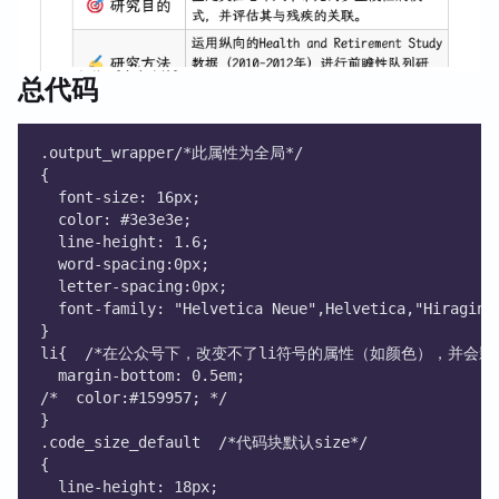
总代码
.output_wrapper/*此属性为全局*/
{
  font-size: 16px;
  color: #3e3e3e;
  line-height: 1.6;
  word-spacing:0px;
  letter-spacing:0px;
  font-family: "Helvetica Neue",Helvetica,"Hiragino
}
li{  /*在公众号下，改变不了li符号的属性（如颜色），并会
  margin-bottom: 0.5em;
/*  color:#159957; */    
}
.code_size_default  /*代码块默认size*/
{
  line-height: 18px;