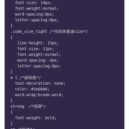
  font-size: 14px;
  font-weight:normal;
  word-spacing:0px;
  letter-spacing:0px;
}
.code_size_tight /*代码块紧凑size*/
{
   line-height: 15px;
   font-size: 11px;
   font-weight:normal;
   word-spacing:-3px;
   letter-spacing:0px;
}
a { /*超链接*/
  text-decoration: none;
  color: #1e6bb8;
  word-wrap:break-word;
}
strong  /*强调*/
{
  font-weight: bold;
}