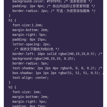
  background-color: #f0f0f0; /* 淡灰色背景 */
  padding: 2px 4px; /* 加点内边距让背景更明显 */
  border-radius: 2px; /* 可选：为背景添加圆角 */
}
h1 {
  font-size:1.2em;
  margin-bottom: 2em;
  margin-right: 5px;
  padding: 8px 15px;
  letter-spacing: 2px;
   /* 保持文字颜色为纯白色 */
  border-left: 10px solid rgba(240,19,19,0.5)
  background:rgba(240,19,19, 0.25);
  border-radius: 5px;
  text-shadow: 2px 2px 4px rgba(0, 0, 0, 0.2);
  box-shadow: 1px 1px 2px rgba(51, 51, 51, 0.
  text-align: center;
}
h2 {
  font-size: 1em;
  margin-bottom: 2em;
  margin-right: 5px;
  padding: 8px 15px;