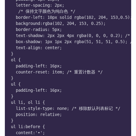
  letter-spacing: 2px;
   /* 保持文字颜色为纯白色 */
  border-left: 10px solid rgba(102, 204, 153,
  background:rgba(102, 204, 153, 0.25);
  border-radius: 5px;
  text-shadow: 2px 2px 4px rgba(0, 0, 0, 0.2);
  box-shadow: 1px 1px 2px rgba(51, 51, 51, 0.
  text-align: center;
}
ol {
  padding-left: 16px;
  counter-reset: item; /* 重置计数器 */
}
ul {
  padding-left: 16px;
}
ul li, ol li {
  list-style-type: none; /* 移除默认列表标记 */
  position: relative;
}
ul li:before {
  content:'•';