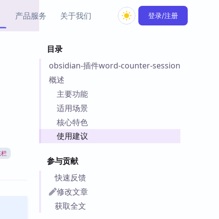
产品服务
关于我们
登录/注册
目录
教程资源
obsidian-插件word-counter-session
Simple MindMap
Obsidian 教程
New
rkdown 一键成图的
基础用法、插件与外观
概述
sidian 思维导图插件
片段
主要功能
适用场景
ino
Obsidian 主题
核心特色
Mer 出品的闪念笔记
主题下载与外观美化
件
使用建议
Zotero 教程
态栏
件集市
Zotero 使用与插件教程
参与贡献
类挂件，丰富笔记页
件
快速反馈
件
修改文章
 卡实例库
获取全文
telkasten 实践示例