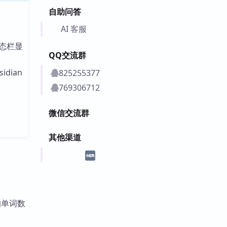
自助问答
AI 客服
态栏显
QQ交流群
idian
825255377
769306712
微信交流群
其他渠道
除的单词数