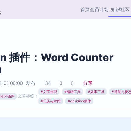
首页
会员计划
知识社区
部
快捷入口
插件与市场
效率产品
社区首页
Obsidian 插件
最近更新
插件市场与国内加速下
Ma
主题标签
载
Ob
an 插件：Word Counter
协作者
n
视频教程
PKMer Market
Th
加速访问 Obsidian 官方
PK
Top5
热门链接
市场
插
1-01 00:00
发布
34
0
0
分享
Zotero 专题
#
文字处理
#
编辑工具
#
效率工具
#
导航与状
Zotero 插件
挂
文章标签：
Obsidian 专题
ian社区插件
Zotero 插件资源与加速
各
#
日历与时间
#
obsidian插件
Obsidian 核心插
服务
面
Obsidian 社区插
知识管理
ZK
Zet