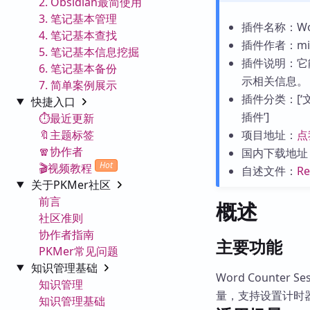
2. Obsidian最简使用
3. 笔记基本管理
插件名称：Word
4. 笔记基本查找
插件作者：min
5. 笔记基本信息挖掘
插件说明：它
6. 笔记基本备份
示相关信息。
7. 简单案例展示
插件分类：[‘文字
快捷入口
插件’]
⏱️最近更新
🔖主题标签
项目地址：
点
🧣协作者
国内下载地址
Hot
🎬视频教程
自述文件：
R
关于PKMer社区
前言
概述
社区准则
协作者指南
主要功能
PKMer常见问题
知识管理基础
Word Counte
知识管理
量，支持设置计时
知识管理基础