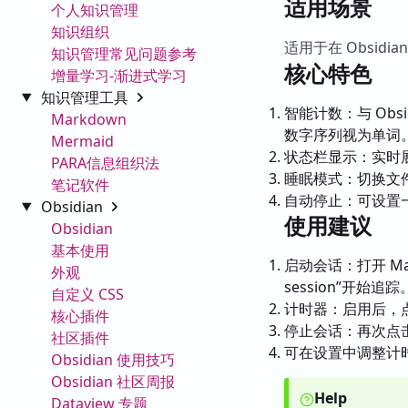
适用场景
个人知识管理
知识组织
适用于在 Obsi
知识管理常见问题参考
核心特色
增量学习-渐进式学习
知识管理工具
智能计数：与 Obsi
Markdown
数字序列视为单词
Mermaid
状态栏显示：实时
PARA信息组织法
睡眠模式：切换文
笔记软件
自动停止：可设置
Obsidian
使用建议
Obsidian
基本使用
启动会话：打开 Mar
外观
session”开始追踪
自定义 CSS
计时器：启用后，
核心插件
停止会话：再次点
社区插件
可在设置中调整计
Obsidian 使用技巧
Obsidian 社区周报
Help
Dataview 专题