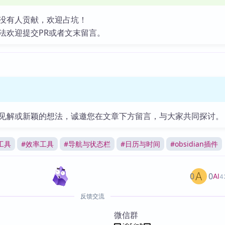
没有人贡献，欢迎占坑！
法欢迎提交PR或者文末留言。
见解或新颖的想法，诚邀您在文章下方留言，与大家共同探讨。
工具
#
效率工具
#
导航与状态栏
#
日历与时间
#
obsidian插件
0
0
AI
4
反馈交流
微信群