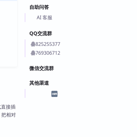
自助问答
AI 客服
QQ交流群
825255377
769306712
微信交流群
其他渠道
式直接插
，把相对