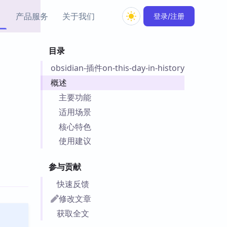
产品服务
关于我们
登录/注册
目录
教程资源
obsidian-插件on-this-day-in-history
Simple MindMap
Obsidian 教程
New
rkdown 一键成图的
基础用法、插件与外观
概述
sidian 思维导图插件
片段
主要功能
适用场景
ino
Obsidian 主题
核心特色
Mer 出品的闪念笔记
主题下载与外观美化
件
使用建议
Zotero 教程
件集市
Zotero 使用与插件教程
参与贡献
类挂件，丰富笔记页
件
快速反馈
件
修改文章
 卡实例库
获取全文
telkasten 实践示例