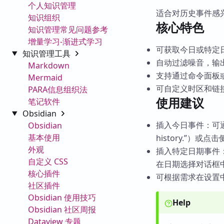
个人知识管理
适合对历史事件感
知识组织
核心特色
知识管理常见问题参考
增量学习-渐进式学习
可获取今日或特定日
知识管理工具
自动过滤噪音，输出干
Markdown
支持通过命令面板
Mermaid
可自定义时区和链
PARA信息组织法
使用建议
笔记软件
Obsidian
插入今日事件：可
Obsidian
基本使用
history.”）
外观
插入特定日期事件：在命令面板
自定义 CSS
在日期选择对话框
核心插件
可根据需求在设置
社区插件
Obsidian 使用技巧
Help
Obsidian 社区周报
Dataview 专题