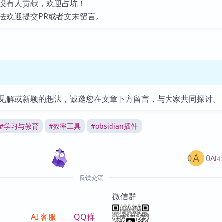
没有人贡献，欢迎占坑！
法欢迎提交PR或者文末留言。
见解或新颖的想法，诚邀您在文章下方留言，与大家共同探讨。
#
学习与教育
#
效率工具
#
obsidian插件
0
0
AI
4
反馈交流
微信群
AI 客服
QQ群