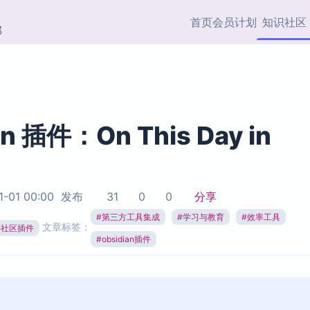
首页
会员计划
知识社区
部
快捷入口
插件与市场
效率产品
社区首页
Obsidian 插件
最近更新
插件市场与国内加速下
Ma
主题标签
载
Ob
an 插件：On This Day in
协作者
视频教程
PKMer Market
Th
加速访问 Obsidian 官方
PK
Top5
热门链接
市场
插
1-01 00:00
发布
31
0
0
分享
Zotero 专题
#
第三方工具集成
#
学习与教育
#
效率工具
Zotero 插件
挂
文章标签：
Obsidian 专题
ian社区插件
Zotero 插件资源与加速
各
#
obsidian插件
Obsidian 核心插
服务
面
Obsidian 社区插
知识管理
ZK
Zet