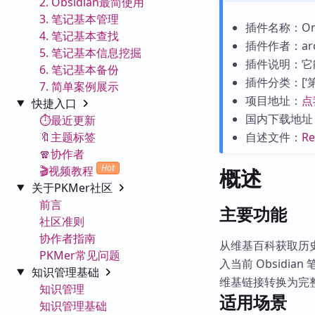
2. Obsidian最简使用
3. 笔记基本管理
插件名称：On Th
4. 笔记基本查找
插件作者：arct
5. 笔记基本信息挖掘
插件说明：它
6. 笔记基本备份
插件分类：[‘第三
7. 简单案例展示
项目地址：
点
快捷入口
国内下载地址
⏱️最近更新
🔖主题标签
自述文件：
R
🧣协作者
Hot
🎬视频教程
概述
关于PKMer社区
前言
主要功能
社区准则
协作者指南
从维基百科获取历史
PKMer常见问题
入当前 Obsid
知识管理基础
维基链接转换为完整
知识管理
适用场景
知识管理基础