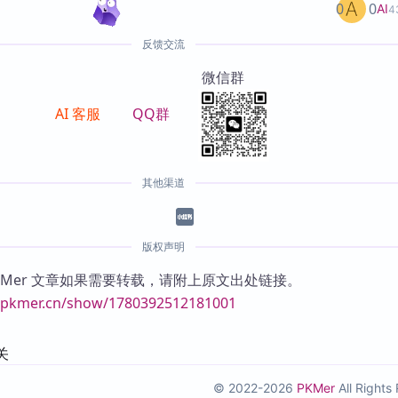
0
0
AI
4
反馈交流
微信群
AI 客服
QQ群
其他渠道
版权声明
KMer 文章如果需要转载，请附上原文出处链接。
//pkmer.cn/show/1780392512181001
关
© 2022-2026
PKMer
All Right