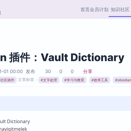
首页
会员计划
知识社区
部
快捷入口
插件与市场
效率产品
社区首页
Obsidian 插件
最近更新
插件市场与国内加速下
Ma
主题标签
载
Ob
an 插件：Vault Dictionary
协作者
视频教程
PKMer Market
Th
1-01 00:00
发布
30
0
0
分享
加速访问 Obsidian 官方
PK
Top5
文章标签：
热门链接
市场
插
ian社区插件
#
文字处理
#
学习与教育
#
效率工具
#
obsidi
Zotero 专题
Zotero 插件
挂
Obsidian 专题
Zotero 插件资源与加速
各
Obsidian 核心插
服务
面
Obsidian 社区插
知识管理
ZK
 Dictionary
Zet
yigitmelek