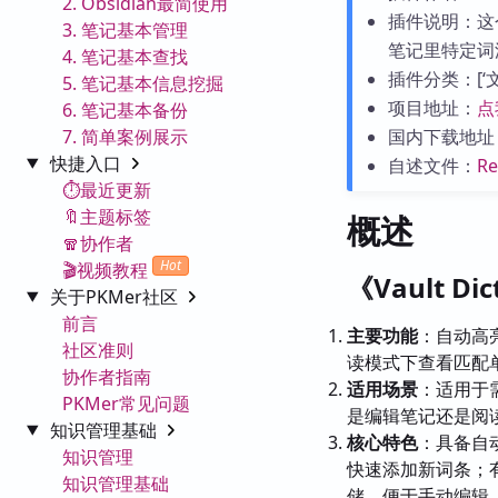
2. Obsidian最简使用
插件说明：这
3. 笔记基本管理
笔记里特定词
4. 笔记基本查找
插件分类：[‘文字
5. 笔记基本信息挖掘
项目地址：
点
6. 笔记基本备份
7. 简单案例展示
国内下载地址
快捷入口
自述文件：
R
⏱️最近更新
🔖主题标签
概述
🧣协作者
Hot
🎬视频教程
《Vault D
关于PKMer社区
前言
主要功能
：自动高
社区准则
读模式下查看匹配
协作者指南
适用场景
：适用于
PKMer常见问题
是编辑笔记还是阅
知识管理基础
核心特色
：具备自
知识管理
快速添加新词条；
知识管理基础
储，便于手动编辑