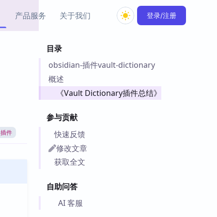
产品服务
关于我们
登录/注册
目录
教程资源
obsidian-插件vault-dictionary
Simple MindMap
Obsidian 教程
New
rkdown 一键成图的
基础用法、插件与外观
概述
sidian 思维导图插件
片段
《Vault Dictionary插件总结》
ino
Obsidian 主题
参与贡献
Mer 出品的闪念笔记
主题下载与外观美化
件
快速反馈
an插件
Zotero 教程
修改文章
件集市
Zotero 使用与插件教程
获取全文
类挂件，丰富笔记页
件
自助问答
件
 卡实例库
AI 客服
telkasten 实践示例