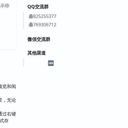
显示你
QQ交流群
825255377
769306712
微信交流群
其他渠道
预览和阅
景，无论
通过右键
式存