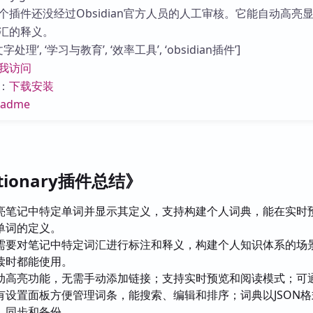
库
个插件还没经过Obsidian官方人员的人工审核。它能自动高亮
汇的释义。
处理’, ‘学习与教育’, ‘效率工具’, ‘obsidian插件’]
我访问
：
下载安装
eadme
ictionary插件总结》
亮笔记中特定单词并显示其定义，支持构建个人词典，能在实时
单词的定义。
需要对笔记中特定词汇进行标注和释义，构建个人知识体系的场
读时都能使用。
动高亮功能，无需手动添加链接；支持实时预览和阅读模式；可
有设置面板方便管理词条，能搜索、编辑和排序；词典以JSON格
、同步和备份。