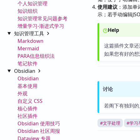
个人知识管理
使用建议
：添加单
知识组织
示；若手动编辑JSON
知识管理常见问题参考
增量学习-渐进式学习
Help
知识管理工具
Markdown
这篇插件文章还
Mermaid
如果您有好的想
PARA信息组织法
笔记软件
Obsidian
Obsidian
基本使用
讨论
外观
自定义 CSS
若阁下有独到的
核心插件
社区插件
Obsidian 使用技巧
#
文字处理
#
学习
Obsidian 社区周报
Dataview 专题