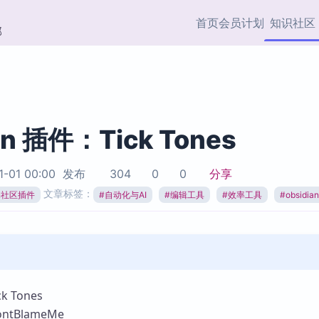
首页
会员计划
知识社区
部
快捷入口
插件与市场
效率产品
社区首页
Obsidian 插件
最近更新
插件市场与国内加速下
Ma
主题标签
载
Ob
an 插件：Tick Tones
协作者
视频教程
PKMer Market
Th
1-01 00:00
发布
304
0
0
分享
加速访问 Obsidian 官方
PK
Top5
文章标签：
热门链接
市场
插
ian社区插件
#
自动化与AI
#
编辑工具
#
效率工具
#
obsidi
Zotero 专题
Zotero 插件
挂
Obsidian 专题
Zotero 插件资源与加速
各
Obsidian 核心插
服务
面
Obsidian 社区插
知识管理
ZK
 Tones
Zet
tBlameMe