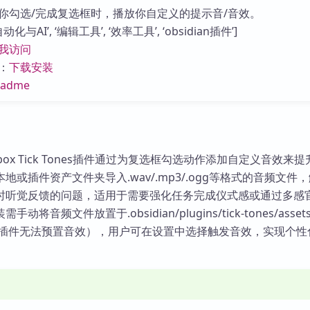
库
你勾选/完成复选框时，播放你自定义的提示音/音效。
与AI’, ‘编辑工具’, ‘效率工具’, ‘obsidian插件’]
我访问
：
下载安装
eadme
eckbox Tick Tones插件通过为复选框勾选动作添加自定义音效来
地或插件资产文件夹导入.wav/.mp3/.ogg等格式的音频文件
时听觉反馈的问题，适用于需要强化任务完成仪式感或通过多感
将音频文件放置于.obsidian/plugins/tick-tones/asse
n限制插件无法预置音效），用户可在设置中选择触发音效，实现个