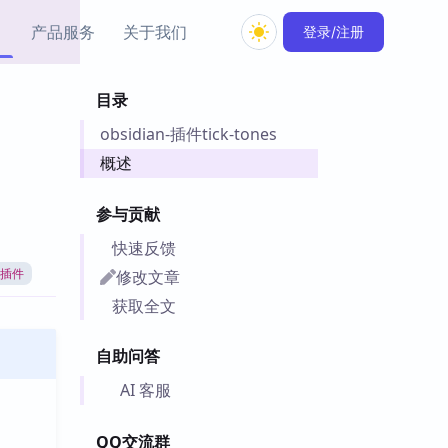
产品服务
关于我们
登录/注册
目录
教程资源
obsidian-插件tick-tones
Simple MindMap
Obsidian 教程
New
rkdown 一键成图的
基础用法、插件与外观
概述
sidian 思维导图插件
片段
参与贡献
ino
Obsidian 主题
快速反馈
Mer 出品的闪念笔记
主题下载与外观美化
件
修改文章
an插件
Zotero 教程
获取全文
件集市
Zotero 使用与插件教程
类挂件，丰富笔记页
自助问答
件
件
AI 客服
 卡实例库
telkasten 实践示例
QQ交流群