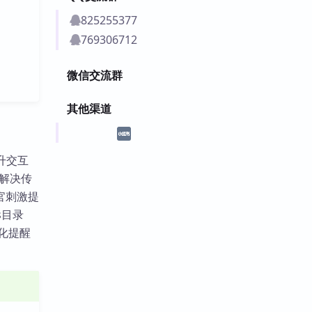
825255377
769306712
微信交流群
其他渠道
提升交互
，解决传
官刺激提
ts目录
性化提醒