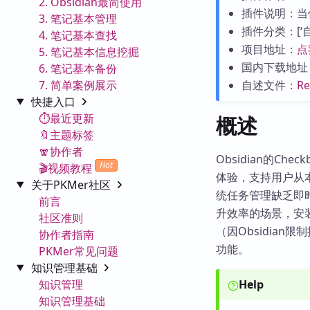
2. Obsidian最简使用
插件说明：当
3. 笔记基本管理
插件分类：[‘自动化
4. 笔记基本查找
项目地址：
点
5. 笔记基本信息挖掘
国内下载地址
6. 笔记基本备份
7. 简单案例展示
自述文件：
R
快捷入口
⏱️最近更新
概述
🔖主题标签
🧣协作者
Obsidian的Ch
Hot
🎬视频教程
体验，支持用户从本
关于PKMer社区
统任务管理缺乏即
前言
升效率的场景，安装需手动
社区准则
（因Obsidia
协作者指南
功能。
PKMer常见问题
知识管理基础
知识管理
Help
知识管理基础