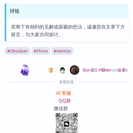
讨论
若阁下有独到的见解或新颖的想法，诚邀您在文章下方
留言，与大家共同探讨。
#
Obsidian
#
Thino
#
memos
0
0
分享
Bon
,
OS
,
PKMer
666篇文章
反馈交流
AI 客服
QQ群
微信群