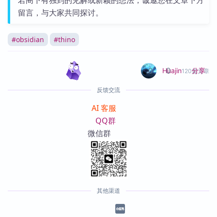
留言，与大家共同探讨。
#
obsidian
#
thino
0
0
分享
Huajin
120篇文章
反馈交流
AI 客服
QQ群
微信群
其他渠道