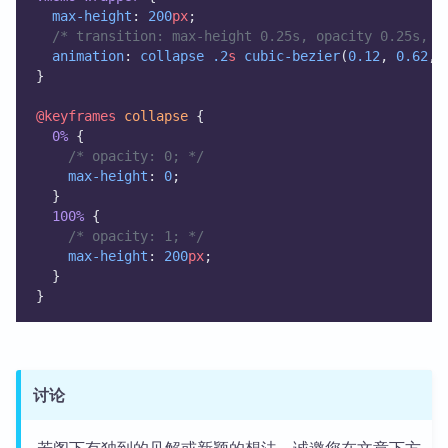
max-height
: 
200
px
;
/* transition: max-height 0.25s, opacity 0.25s, p
animation
: 
collapse
.2
s
cubic-bezier
(
0.12
, 
0.62
, 
}
@keyframes
collapse
 {
0%
 {
/* opacity: 0; */
max-height
: 
0
;
  }
100%
 {
/* opacity: 1; */
max-height
: 
200
px
;
  }
}
讨论
若阁下有独到的见解或新颖的想法，诚邀您在文章下方