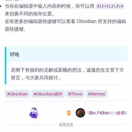
当你在编辑器中输入内容的时候，你可以用
Alt+1\2\3\4
来切换不同的保存位置。
还有更多的编辑器快捷键可以查看 Obsidian 所支持的编辑
器快捷键。
讨论
若阁下有独到的见解或新颖的想法，诚邀您在文章下方
留言，与大家共同探讨。
#
Obsidian
#
Obsidian插件
#
Thino
#
Memos
0
0
分享
Bon
,
PKMer
309篇文章
反馈交流