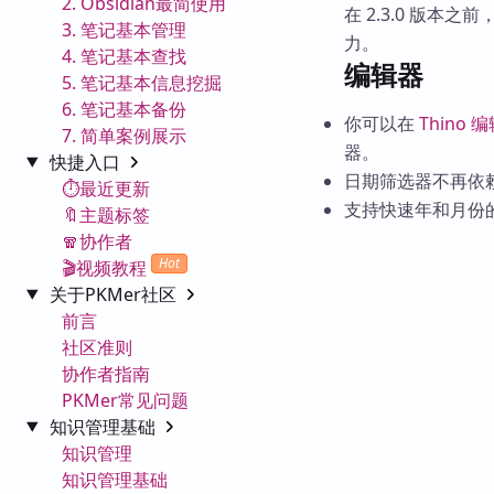
2. Obsidian最简使用
在 2.3.0 版本
3. 笔记基本管理
力。
4. 笔记基本查找
编辑器
5. 笔记基本信息挖掘
6. 笔记基本备份
你可以在
Thino 
7. 简单案例展示
器。
快捷入口
日期筛选器不再依
⏱️最近更新
支持快速年和月份
🔖主题标签
🧣协作者
Hot
🎬视频教程
关于PKMer社区
前言
社区准则
协作者指南
PKMer常见问题
知识管理基础
知识管理
知识管理基础