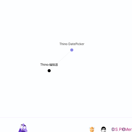
Thino DatePicker
Thino-编辑器
0
0
OS
,
PKMer