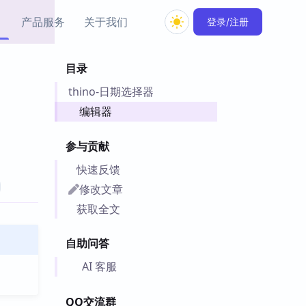
产品服务
关于我们
登录/注册
目录
教程资源
thino-日期选择器
Simple MindMap
Obsidian 教程
New
rkdown 一键成图的
基础用法、插件与外观
编辑器
sidian 思维导图插件
片段
参与贡献
ino
Obsidian 主题
快速反馈
Mer 出品的闪念笔记
主题下载与外观美化
件
修改文章
Zotero 教程
获取全文
件集市
Zotero 使用与插件教程
类挂件，丰富笔记页
自助问答
件
件
AI 客服
 卡实例库
telkasten 实践示例
QQ交流群