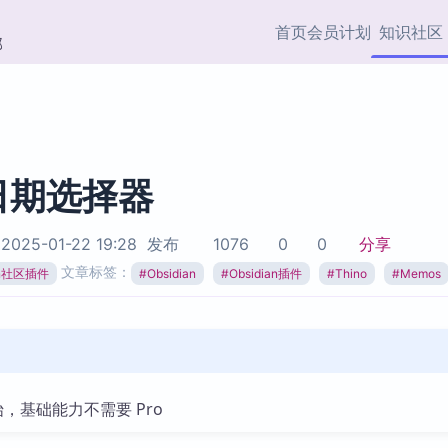
首页
会员计划
知识社区
部
快捷入口
插件与市场
效率产品
社区首页
Obsidian 插件
最近更新
插件市场与国内加速下
Ma
主题标签
载
Ob
 日期选择器
协作者
视频教程
PKMer Market
Th
2025-01-22 19:28
发布
1076
0
0
分享
加速访问 Obsidian 官方
PK
Top5
文章标签：
热门链接
市场
插
ian社区插件
#
Obsidian
#
Obsidian插件
#
Thino
#
Memos
Zotero 专题
Zotero 插件
挂
Obsidian 专题
Zotero 插件资源与加速
各
Obsidian 核心插
服务
面
Obsidian 社区插
开始，基础能力不需要 Pro
知识管理
ZK
Zet