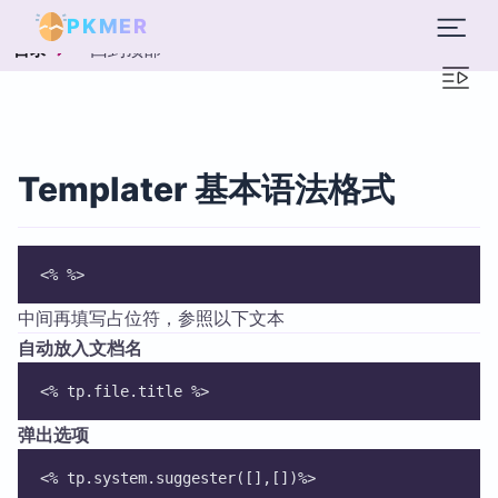
PKMER
回到顶部
目录
Templater 基本语法格式
<% %>
中间再填写占位符，参照以下文本
自动放入文档名
<% tp.file.title %>
弹出选项
<% tp.system.suggester([],[])%>