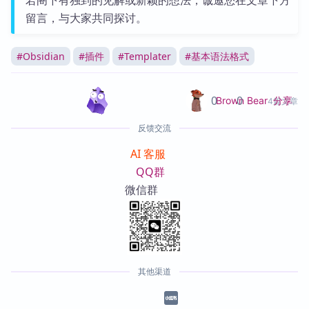
若阁下有独到的见解或新颖的想法，诚邀您在文章下方
留言，与大家共同探讨。
#
Obsidian
#
插件
#
Templater
#
基本语法格式
0
0
分享
Brown Bear
4篇文章
反馈交流
AI 客服
QQ群
微信群
其他渠道