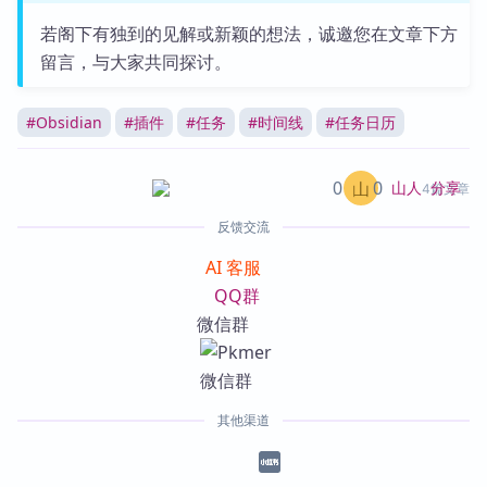
若阁下有独到的见解或新颖的想法，诚邀您在文章下方
留言，与大家共同探讨。
#
Obsidian
#
插件
#
任务
#
时间线
#
任务日历
0
0
分享
山人
4篇文章
反馈交流
AI 客服
QQ群
微信群
其他渠道