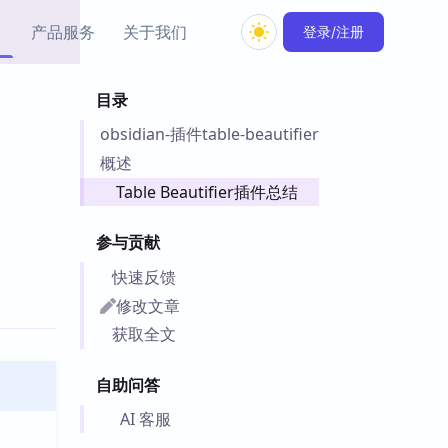
产品服务
关于我们
登录/注册
目录
教程资源
obsidian-插件table-beautifier
Simple MindMap
Obsidian 教程
New
rkdown 一键成图的
基础用法、插件与外观
概述
sidian 思维导图插件
片段
Table Beautifier插件总结
ino
Obsidian 主题
参与贡献
Mer 出品的闪念笔记
主题下载与外观美化
件
快速反馈
Zotero 教程
修改文章
件集市
Zotero 使用与插件教程
获取全文
类挂件，丰富笔记页
件
自助问答
件
 卡实例库
AI 客服
telkasten 实践示例