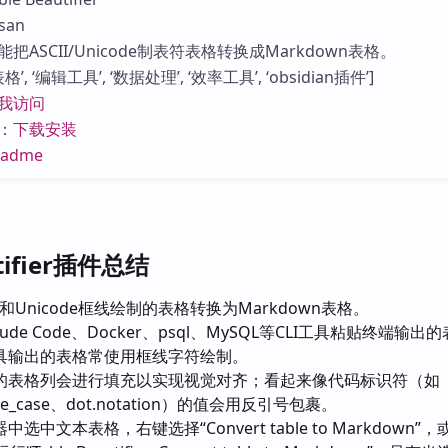
库
an
ASCII/Unicode制表符表格转换成Markdown表格。
, ‘编辑工具’, ‘数据处理’, ‘效率工具’, ‘obsidian插件’]
我访问
：
下载安装
eadme
utifier插件总结
II和Unicode框线绘制的表格转换为Markdown表格。
ude Code、Docker、psql、MySQL等CLI工具粘贴终端输出
具输出的表格常使用框线字符绘制。
的表格列会进行填充以实现视觉对齐；看起来像代码标识符（如
nake_case、dot.notation）的值会用反引号包裹。
选中文本表格，右键选择“Convert table to Markdown”