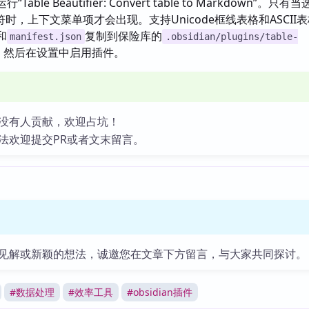
行“Table Beautifier: Convert table to Markdown”。只
时，上下文菜单项才会出现。支持Unicode框线表格和ASCII
和
复制到保险库的
manifest.json
.obsidian/plugins/table-
，然后在设置中启用插件。
没有人贡献，欢迎占坑！
法欢迎提交PR或者文末留言。
见解或新颖的想法，诚邀您在文章下方留言，与大家共同探讨。
#
数据处理
#
效率工具
#
obsidian插件