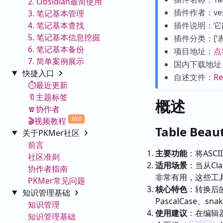
2. Obsidian最简使用
插件作者：ves
3. 笔记基本管理
4. 笔记基本查找
插件说明：它能把
5. 笔记基本信息挖掘
插件分类：[‘表格’
6. 笔记基本备份
项目地址：
点
7. 简单案例展示
国内下载地址
快捷入口
自述文件：
R
⏱️最近更新
🔖主题标签
概述
🧣协作者
Hot
🎬视频教程
Table Bea
关于PKMer社区
前言
主要功能
：将ASC
社区准则
适用场景
：当从Cla
协作者指南
非常有用，这些工
PKMer常见问题
核心特色
：转换后
知识管理基础
PascalCase、s
知识管理
使用建议
：在编辑器中
知识管理基础