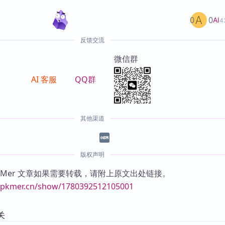
0
0
AI
4
反馈交流
微信群
AI 客服
QQ群
其他渠道
版权声明
KMer 文章如果需要转载，请附上原文出处链接。
//pkmer.cn/show/1780392512105001
关