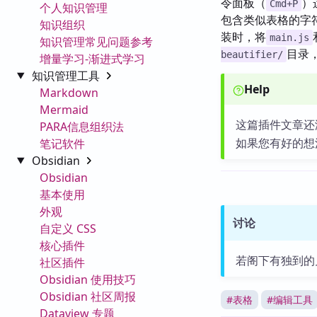
令面板（
）运
Cmd+P
个人知识管理
包含类似表格的字符
知识组织
装时，将
main.js
知识管理常见问题参考
目录
beautifier/
增量学习-渐进式学习
知识管理工具
Help
Markdown
Mermaid
这篇插件文章还
PARA信息组织法
如果您有好的想
笔记软件
Obsidian
Obsidian
基本使用
外观
讨论
自定义 CSS
核心插件
若阁下有独到的
社区插件
Obsidian 使用技巧
Obsidian 社区周报
#
表格
#
编辑工具
Dataview 专题