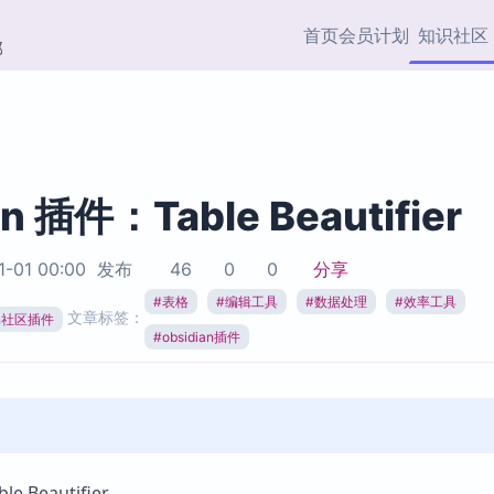
首页
会员计划
知识社区
部
快捷入口
插件与市场
效率产品
社区首页
Obsidian 插件
最近更新
插件市场与国内加速下
Ma
主题标签
载
Ob
an 插件：Table Beautifier
协作者
视频教程
PKMer Market
Th
1-01 00:00
发布
46
0
0
分享
加速访问 Obsidian 官方
PK
Top5
热门链接
市场
插
#
表格
#
编辑工具
#
数据处理
#
效率工具
文章标签：
ian社区插件
Zotero 专题
#
obsidian插件
Zotero 插件
挂
Obsidian 专题
Zotero 插件资源与加速
各
Obsidian 核心插
服务
面
Obsidian 社区插
知识管理
ZK
Zet
 Beautifier