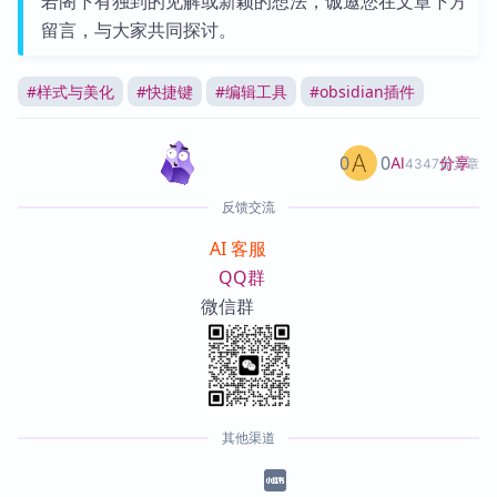
若阁下有独到的见解或新颖的想法，诚邀您在文章下方
留言，与大家共同探讨。
#
样式与美化
#
快捷键
#
编辑工具
#
obsidian插件
0
0
分享
AI
4347篇文章
反馈交流
AI 客服
QQ群
微信群
其他渠道