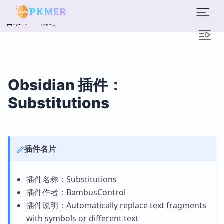
PKMER
概述
目录
Obsidian 插件：
Substitutions
插件名片
插件名称：Substitutions
插件作者：BambusControl
插件说明：Automatically replace text fragments
with symbols or different text