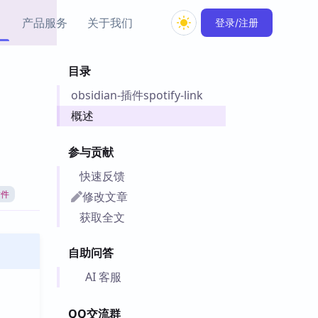
产品服务
关于我们
登录/注册
目录
教程资源
obsidian-插件spotify-link
Simple MindMap
Obsidian 教程
New
rkdown 一键成图的
基础用法、插件与外观
概述
sidian 思维导图插件
片段
参与贡献
ino
Obsidian 主题
快速反馈
Mer 出品的闪念笔记
主题下载与外观美化
件
修改文章
插件
Zotero 教程
获取全文
件集市
Zotero 使用与插件教程
类挂件，丰富笔记页
自助问答
件
件
AI 客服
 卡实例库
telkasten 实践示例
QQ交流群