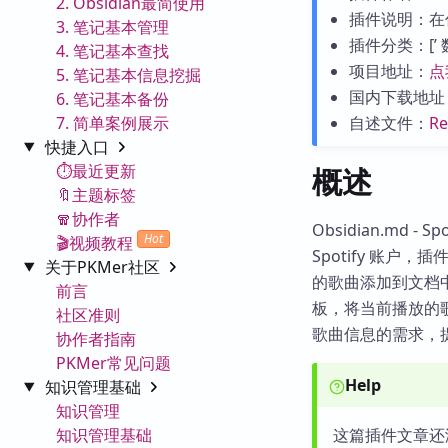
2. Obsidian最简使用
插件说明：在
3. 笔记基本管理
插件分类：[’ 数据处
4. 笔记基本查找
项目地址：
点
5. 笔记基本信息挖掘
国内下载地址
6. 笔记基本备份
7. 简单案例展示
自述文件：
R
快捷入口
⏱️最近更新
概述
🔖主题标签
🧣协作者
Obsidian.md
Hot
🎬视频教程
Spotify 账
关于PKMer社区
的歌曲添加到文档
前言
板，将当前播放的歌
社区准则
歌曲信息的需求，
协作者指南
PKMer常见问题
Help
知识管理基础
知识管理
知识管理基础
这篇插件文章还