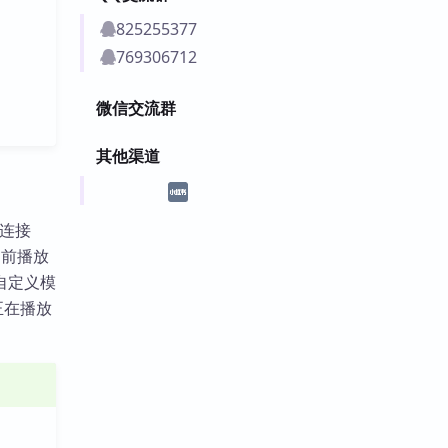
825255377
769306712
微信交流群
其他渠道
过连接
当前播放
自定义模
正在播放