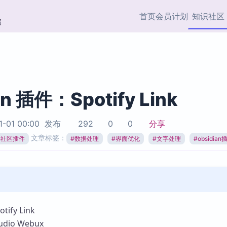
首页
会员计划
知识社区
部
快捷入口
插件与市场
效率产品
社区首页
Obsidian 插件
最近更新
插件市场与国内加速下
Ma
主题标签
载
Ob
an 插件：Spotify Link
协作者
视频教程
PKMer Market
Th
1-01 00:00
发布
292
0
0
分享
加速访问 Obsidian 官方
PK
Top5
文章标签：
热门链接
市场
插
ian社区插件
#
数据处理
#
界面优化
#
文字处理
#
obsidian
Zotero 专题
Zotero 插件
挂
Obsidian 专题
Zotero 插件资源与加速
各
Obsidian 核心插
服务
面
Obsidian 社区插
知识管理
ZK
fy Link
Zet
io Webux