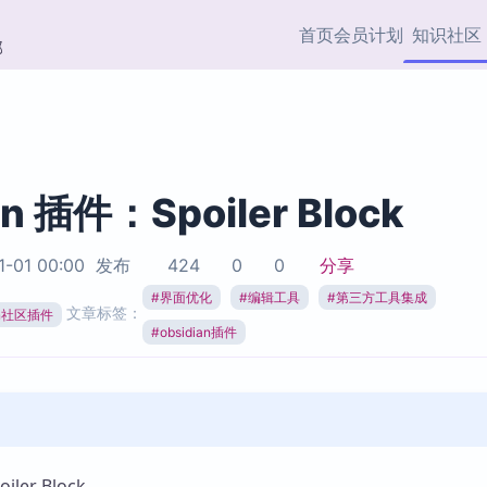
首页
会员计划
知识社区
部
快捷入口
插件与市场
效率产品
社区首页
Obsidian 插件
最近更新
插件市场与国内加速下
Ma
主题标签
载
Ob
an 插件：Spoiler Block
协作者
视频教程
PKMer Market
Th
1-01 00:00
发布
424
0
0
分享
加速访问 Obsidian 官方
PK
Top5
热门链接
市场
插
#
界面优化
#
编辑工具
#
第三方工具集成
文章标签：
ian社区插件
Zotero 专题
#
obsidian插件
Zotero 插件
挂
Obsidian 专题
Zotero 插件资源与加速
各
Obsidian 核心插
服务
面
Obsidian 社区插
知识管理
ZK
Zet
er Block