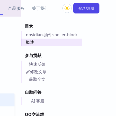
产品服务
关于我们
登录/注册
目录
教程资源
obsidian-插件spoiler-block
Simple MindMap
Obsidian 教程
New
rkdown 一键成图的
基础用法、插件与外观
概述
sidian 思维导图插件
片段
参与贡献
ino
Obsidian 主题
快速反馈
Mer 出品的闪念笔记
主题下载与外观美化
件
修改文章
Zotero 教程
获取全文
件集市
Zotero 使用与插件教程
类挂件，丰富笔记页
自助问答
件
件
AI 客服
 卡实例库
telkasten 实践示例
QQ交流群