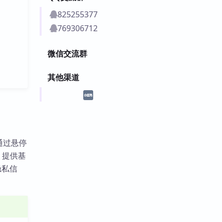
825255377
769306712
微信交流群
其他渠道
。通过悬停
，提供基
隐私信