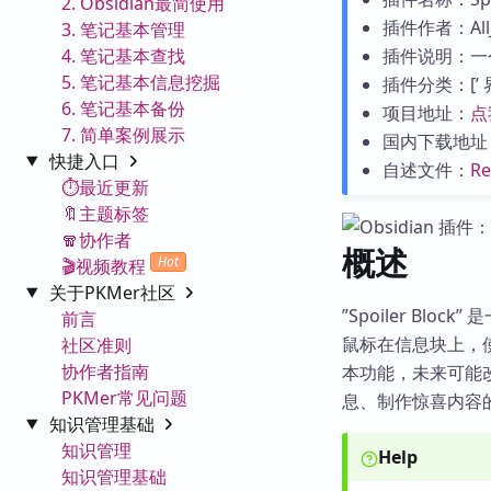
2. Obsidian最简使用
插件作者：AllJ
3. 笔记基本管理
4. 笔记基本查找
插件说明：一
5. 笔记基本信息挖掘
插件分类：[’ 界面
6. 笔记基本备份
项目地址：
点
7. 简单案例展示
国内下载地址
快捷入口
自述文件：
R
⏱️最近更新
🔖主题标签
🧣协作者
概述
Hot
🎬视频教程
关于PKMer社区
”Spoiler Bl
前言
鼠标在信息块上，使
社区准则
协作者指南
本功能，未来可能改
PKMer常见问题
息、制作惊喜内容
知识管理基础
知识管理
Help
知识管理基础