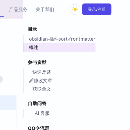
产品服务
关于我们
登录/注册
目录
教程资源
obsidian-插件sort-frontmatter
Simple MindMap
Obsidian 教程
New
rkdown 一键成图的
基础用法、插件与外观
概述
sidian 思维导图插件
片段
参与贡献
ino
Obsidian 主题
快速反馈
Mer 出品的闪念笔记
主题下载与外观美化
件
修改文章
件
Zotero 教程
获取全文
件集市
Zotero 使用与插件教程
类挂件，丰富笔记页
自助问答
件
件
AI 客服
 卡实例库
telkasten 实践示例
QQ交流群