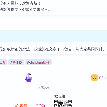
没有人贡献，欢迎占坑！
法欢迎提交 PR 或者文末留言。
见解或新颖的想法，诚邀您在文章下方留言，与大家共同探讨。
工具
#
快捷键
#
obsidian插件
0
0
AI
4
反馈交流
微信群
AI 客服
QQ群