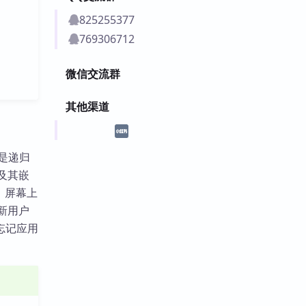
825255377
769306712
微信交流群
其他渠道
目标是递归
组及其嵌
活。屏幕上
对新用户
忘记应用