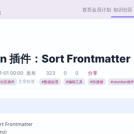
首页
会员计划
知识社区
部
快捷入口
插件与市场
效率产品
社区首页
Obsidian 插件
最近更新
插件市场与国内加速下
Ma
主题标签
载
Ob
an 插件：Sort Frontmatter
协作者
视频教程
PKMer Market
Th
1-01 00:00
发布
323
0
0
分享
加速访问 Obsidian 官方
PK
Top5
文章标签：
热门链接
市场
插
ian社区插件
#
数据处理
#
编辑工具
#
快捷键
#
obsidian插
Zotero 专题
Zotero 插件
挂
Obsidian 专题
Zotero 插件资源与加速
各
Obsidian 核心插
服务
面
Obsidian 社区插
知识管理
ZK
 Frontmatter
Zet
zi