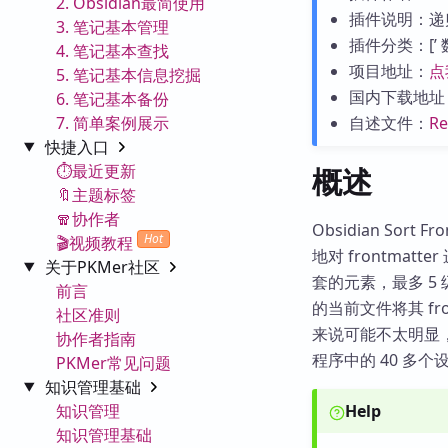
2. Obsidian最简使用
插件说明：递
3. 笔记基本管理
插件分类：[’ 数据处
4. 笔记基本查找
项目地址：
点
5. 笔记基本信息挖掘
国内下载地址
6. 笔记基本备份
7. 简单案例展示
自述文件：
R
快捷入口
⏱️最近更新
概述
🔖主题标签
🧣协作者
Obsidian Sor
Hot
🎬视频教程
地对 frontm
关于PKMer社区
套的元素，最多 5 
前言
的当前文件将其 f
社区准则
来说可能不太明显
协作者指南
程序中的 40 多
PKMer常见问题
知识管理基础
知识管理
Help
知识管理基础