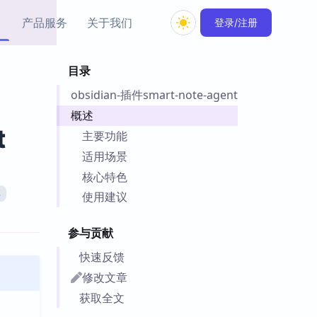
产品服务
关于我们
登录/注册
目录
教程资源
obsidian-插件smart-note-agent
Simple MindMap
Obsidian 教程
New
rkdown 一键成图的
基础用法、插件与外观
概述
sidian 思维导图插件
片段
t
主要功能
适用场景
ino
Obsidian 主题
核心特色
Mer 出品的闪念笔记
主题下载与外观美化
件
具
使用建议
Zotero 教程
件集市
Zotero 使用与插件教程
参与贡献
类挂件，丰富笔记页
件
快速反馈
件
修改文章
 卡实例库
获取全文
telkasten 实践示例