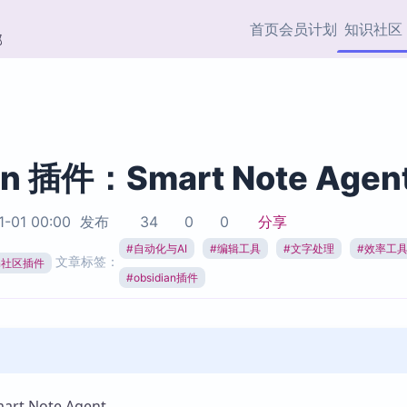
首页
会员计划
知识社区
部
快捷入口
插件与市场
效率产品
社区首页
Obsidian 插件
最近更新
插件市场与国内加速下
Ma
主题标签
载
Ob
an 插件：Smart Note Agen
协作者
视频教程
PKMer Market
Th
1-01 00:00
发布
34
0
0
分享
加速访问 Obsidian 官方
PK
Top5
热门链接
市场
插
#
自动化与AI
#
编辑工具
#
文字处理
#
效率工
文章标签：
ian社区插件
Zotero 专题
#
obsidian插件
Zotero 插件
挂
Obsidian 专题
Zotero 插件资源与加速
各
Obsidian 核心插
服务
面
Obsidian 社区插
知识管理
ZK
Zet
t Note Agent