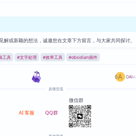
见解或新颖的想法，诚邀您在文章下方留言，与大家共同探讨。
辑工具
#
文字处理
#
效率工具
#
obsidian插件
0
0
AI
4
反馈交流
微信群
AI 客服
QQ群