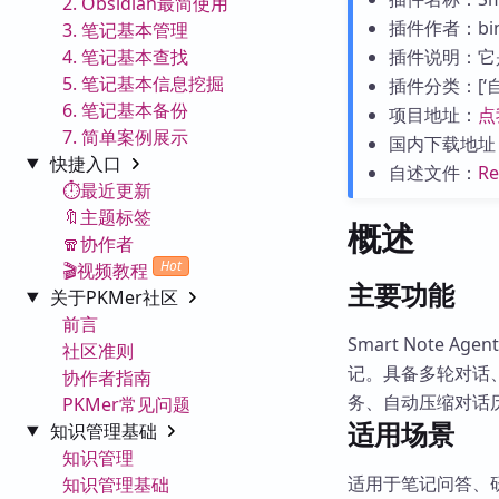
2. Obsidian最简使用
插件作者：bin
3. 笔记基本管理
4. 笔记基本查找
插件说明：它
5. 笔记基本信息挖掘
插件分类：[‘自动化
6. 笔记基本备份
项目地址：
点
7. 简单案例展示
国内下载地址
快捷入口
自述文件：
R
⏱️最近更新
🔖主题标签
概述
🧣协作者
Hot
🎬视频教程
主要功能
关于PKMer社区
前言
Smart Note 
社区准则
记。具备多轮对话
协作者指南
务、自动压缩对话
PKMer常见问题
适用场景
知识管理基础
知识管理
适用于笔记问答、
知识管理基础