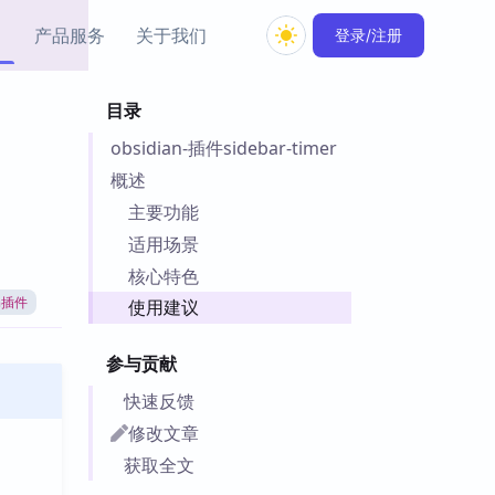
产品服务
关于我们
登录/注册
目录
教程资源
obsidian-插件sidebar-timer
Simple MindMap
Obsidian 教程
New
rkdown 一键成图的
基础用法、插件与外观
概述
sidian 思维导图插件
片段
主要功能
适用场景
ino
Obsidian 主题
核心特色
Mer 出品的闪念笔记
主题下载与外观美化
件
an插件
使用建议
Zotero 教程
件集市
Zotero 使用与插件教程
参与贡献
类挂件，丰富笔记页
件
快速反馈
件
修改文章
 卡实例库
获取全文
telkasten 实践示例