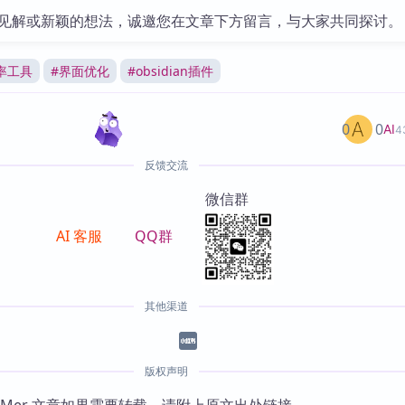
见解或新颖的想法，诚邀您在文章下方留言，与大家共同探讨。
率工具
#
界面优化
#
obsidian插件
0
0
AI
4
反馈交流
微信群
AI 客服
QQ群
其他渠道
版权声明