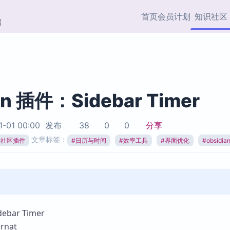
首页
会员计划
知识社区
部
快捷入口
插件与市场
效率产品
社区首页
Obsidian 插件
最近更新
插件市场与国内加速下
Ma
主题标签
载
Ob
an 插件：Sidebar Timer
协作者
视频教程
PKMer Market
Th
1-01 00:00
发布
38
0
0
分享
加速访问 Obsidian 官方
PK
Top5
文章标签：
热门链接
市场
插
ian社区插件
#
日历与时间
#
效率工具
#
界面优化
#
obsidi
Zotero 专题
Zotero 插件
挂
Obsidian 专题
Zotero 插件资源与加速
各
Obsidian 核心插
服务
面
Obsidian 社区插
知识管理
ZK
bar Timer
Zet
nat