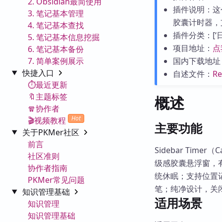
2. Obsidian最简使用
插件说明：这
3. 笔记基本管理
胶囊计时器，
4. 笔记基本查找
插件分类：[‘日历
5. 笔记基本信息挖掘
项目地址：
点
6. 笔记基本备份
7. 简单案例展示
国内下载地址
快捷入口
自述文件：
R
⏱️最近更新
🔖主题标签
概述
🧣协作者
Hot
🎬视频教程
主要功能
关于PKMer社区
前言
Sidebar Time
社区准则
级感胶囊悬浮窗，
协作者指南
统休眠；支持位置
PKMer常见问题
笔；纯净设计，关
知识管理基础
适用场景
知识管理
知识管理基础