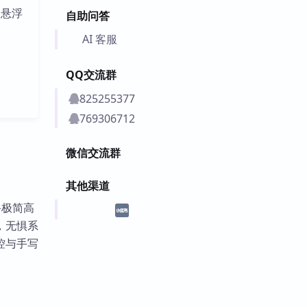
的悬浮
自助问答
AI 客服
QQ交流群
825255377
769306712
微信交流群
其他渠道
具备极简高
，无惧系
控与手写