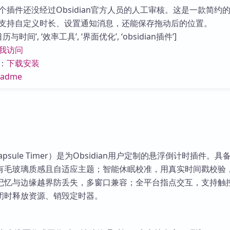
库
个插件还没经过Obsidian官方人员的人工审核。这是一款简约
支持自定义时长、设置通知消息，还能保存拖动后的位置。
与时间’, ‘效率工具’, ‘界面优化’, ‘obsidian插件’]
我访问
：
下载安装
eadme
r（Capsule Timer）是为Obsidian用户定制的悬浮倒计时插件。
有毛玻璃质感且自适应主题；智能休眠校准，用真实时间戳校验
记忆与边缘越界防丢失，多窗口兼容；全平台指点交互，支持触
闭时释放资源、销毁定时器。