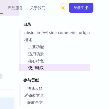
产品服务
关于我们
登录/注册
目录
教程资源
obsidian-插件side-comments-origin
Simple MindMap
Obsidian 教程
New
rkdown 一键成图的
基础用法、插件与外观
概述
sidian 思维导图插件
片段
主要功能
适用场景
ino
Obsidian 主题
核心特色
Mer 出品的闪念笔记
主题下载与外观美化
件
使用建议
Zotero 教程
具
件集市
Zotero 使用与插件教程
参与贡献
类挂件，丰富笔记页
件
快速反馈
件
修改文章
 卡实例库
获取全文
telkasten 实践示例