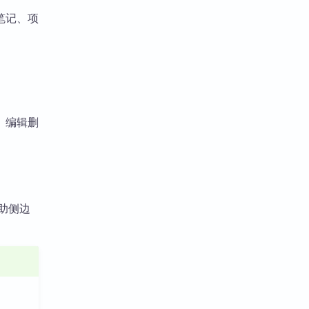
笔记、项
、编辑删
借助侧边