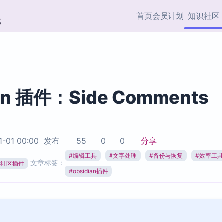
首页
会员计划
知识社区
部
快捷入口
插件与市场
效率产品
社区首页
Obsidian 插件
最近更新
插件市场与国内加速下
Ma
主题标签
载
Ob
an 插件：Side Comments
协作者
视频教程
PKMer Market
Th
加速访问 Obsidian 官方
PK
Top5
热门链接
市场
插
1-01 00:00
发布
55
0
0
分享
Zotero 专题
#
编辑工具
#
文字处理
#
备份与恢复
#
效率工
Zotero 插件
挂
文章标签：
Obsidian 专题
ian社区插件
Zotero 插件资源与加速
各
#
obsidian插件
Obsidian 核心插
服务
面
Obsidian 社区插
知识管理
ZK
Zet