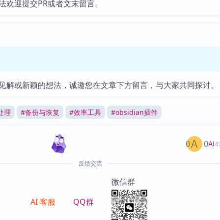
法欢迎提交PR或者文末留言。
见解或新颖的想法，诚邀您在文章下方留言，与大家共同探讨。
处理
#
备份与恢复
#
效率工具
#
obsidian插件
0
0
AI
4
反馈交流
微信群
AI 客服
QQ群