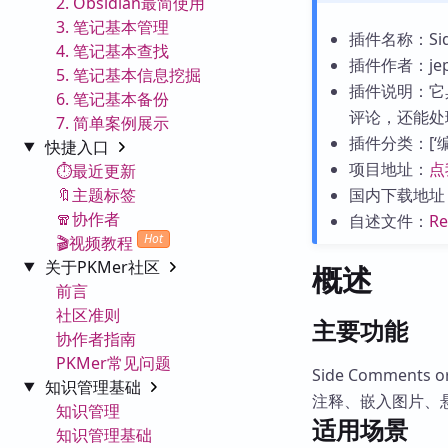
2. Obsidian最简使用
3. 笔记基本管理
插件名称：Side 
4. 笔记基本查找
插件作者：jepic
5. 笔记基本信息挖掘
插件说明：它
6. 笔记基本备份
评论，还能处
7. 简单案例展示
插件分类：[‘编辑
快捷入口
项目地址：
点
⏱️最近更新
🔖主题标签
国内下载地址
🧣协作者
自述文件：
R
Hot
🎬视频教程
关于PKMer社区
概述
前言
社区准则
主要功能
协作者指南
PKMer常见问题
Side Commen
知识管理基础
注释、嵌入图片、
知识管理
适用场景
知识管理基础