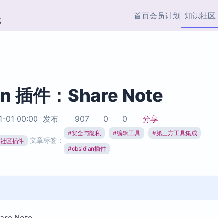
首页
会员计划
知识社区
部
快捷入口
插件与市场
效率产品
社区首页
Obsidian 插件
最近更新
插件市场与国内加速下
Ma
主题标签
载
Ob
an 插件：Share Note
协作者
视频教程
PKMer Market
Th
1-01 00:00
发布
907
0
0
分享
加速访问 Obsidian 官方
PK
Top5
热门链接
市场
插
#
安全与隐私
#
编辑工具
#
第三方工具集成
文章标签：
ian社区插件
Zotero 专题
#
obsidian插件
Zotero 插件
挂
Obsidian 专题
Zotero 插件资源与加速
各
Obsidian 核心插
服务
面
Obsidian 社区插
知识管理
ZK
Zet
e Note