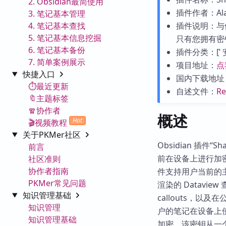
2. Obsidian最简使用
插件作者：Alan
3. 笔记基本管理
4. 笔记基本查找
插件说明：与
5. 笔记基本信息挖掘
只有您拥有密
6. 笔记基本备份
插件分类：[’ 安全
7. 简单案例展示
项目地址：
点
快捷入口
国内下载地址
⏱️最近更新
自述文件：
R
🔖主题标签
🧣协作者
概述
Hot
🎬视频教程
关于PKMer社区
Obsidian 插
前言
前在设备上进行加
社区准则
协作者指南
件支持用户当前的主
PKMer常见问题
渲染的 Datavi
知识管理基础
callouts，
知识管理
户的笔记在设备上
知识管理基础
加密。该密钥从一