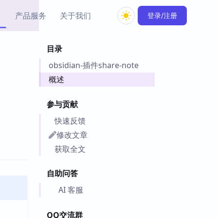
产品服务
关于我们
登录/注册
目录
教程资源
obsidian-插件share-note
Simple MindMap
Obsidian 教程
New
rkdown 一键成图的
基础用法、插件与外观
概述
sidian 思维导图插件
片段
参与贡献
ino
Obsidian 主题
快速反馈
Mer 出品的闪念笔记
主题下载与外观美化
件
修改文章
Zotero 教程
获取全文
件集市
Zotero 使用与插件教程
类挂件，丰富笔记页
自助问答
件
件
AI 客服
 卡实例库
telkasten 实践示例
QQ交流群