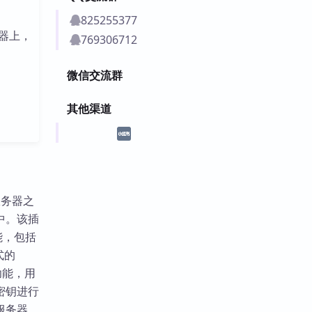
825255377
器上，
769306712
微信交流群
其他渠道
服务器之
中。该插
能，包括
式的
功能，用
密钥进行
服务器，