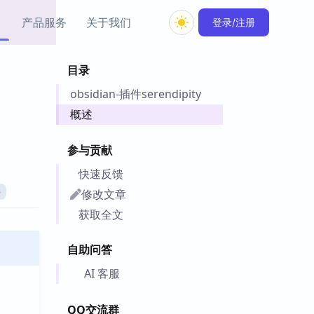
产品服务
关于我们
登录/注册
目录
教程资源
obsidian-插件serendipity
Simple MindMap
Obsidian 教程
New
rkdown 一键成图的
基础用法、插件与外观
概述
sidian 思维导图插件
片段
参与贡献
ino
Obsidian 主题
快速反馈
Mer 出品的闪念笔记
主题下载与外观美化
件
修改文章
件
Zotero 教程
获取全文
件集市
Zotero 使用与插件教程
类挂件，丰富笔记页
自助问答
件
件
AI 客服
 卡实例库
telkasten 实践示例
QQ交流群