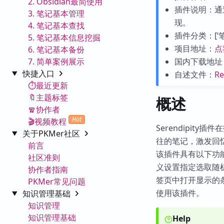
2. Obsidian最简使用
插件说明：通
3. 笔记基本管理
现。
4. 笔记基本查找
插件分类：[‘笔记管
5. 笔记基本信息挖掘
项目地址：
点
6. 笔记基本备份
7. 简单案例展示
国内下载地址
快捷入口
自述文件：
R
⏱️最近更新
🔖主题标签
概述
🧣协作者
Hot
🎬视频教程
Serendipit
关于PKMer社区
往的笔记，激发回
前言
该插件具有以下功能
社区准则
义设置指定选取随机
协作者指南
签页中打开显示的
PKMer常见问题
使用该插件。
知识管理基础
知识管理
知识管理基础
Help