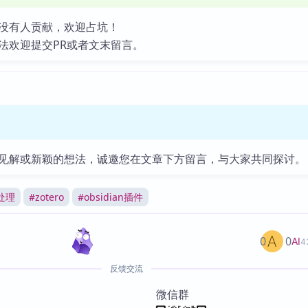
没有人贡献，欢迎占坑！
法欢迎提交PR或者文末留言。
见解或新颖的想法，诚邀您在文章下方留言，与大家共同探讨。
处理
#
zotero
#
obsidian插件
0
0
AI
4
反馈交流
微信群