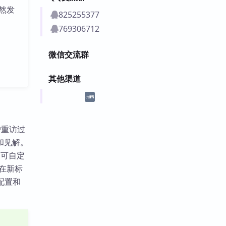
然发
825255377
769306712
微信交流群
其他渠道
户重访过
和见解。
、可自定
以在新标
配置和