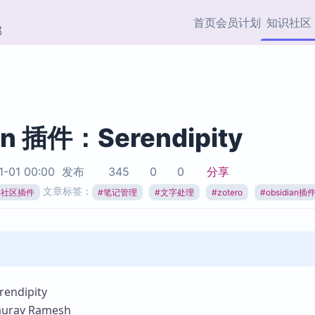
首页
会员计划
知识社区
部
快捷入口
插件与市场
效率产品
社区首页
Obsidian 插件
最近更新
插件市场与国内加速下
Ma
主题标签
载
Ob
an 插件：Serendipity
协作者
视频教程
PKMer Market
Th
1-01 00:00
发布
345
0
0
分享
加速访问 Obsidian 官方
PK
Top5
文章标签：
热门链接
市场
插
ian社区插件
#
笔记管理
#
文字处理
#
zotero
#
obsidian插
Zotero 专题
Zotero 插件
挂
Obsidian 专题
Zotero 插件资源与加速
各
Obsidian 核心插
服务
面
Obsidian 社区插
知识管理
ZK
ndipity
Zet
rav Ramesh