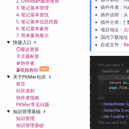
2. Obsidian最简使用
插件作者：Hana
3. 笔记基本管理
4. 笔记基本查找
插件说明：从 da
5. 笔记基本信息挖掘
插件分类：[’ 数据
6. 笔记基本备份
项目地址：
点
7. 简单案例展示
国内下载地址
快捷入口
自述文件：
R
⏱️最近更新
🔖主题标签
🧣协作者
Hot
🎬视频教程
关于PKMer社区
前言
社区准则
协作者指南
PKMer常见问题
知识管理基础
知识管理
知识管理基础