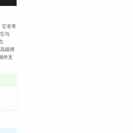
wn。它非常
。它与
在
些高级用
，插件支