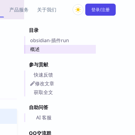
产品服务
关于我们
登录/注册
目录
教程资源
obsidian-插件run
Simple MindMap
Obsidian 教程
New
rkdown 一键成图的
基础用法、插件与外观
概述
sidian 思维导图插件
片段
参与贡献
ino
Obsidian 主题
快速反馈
Mer 出品的闪念笔记
主题下载与外观美化
件
修改文章
Zotero 教程
获取全文
件集市
Zotero 使用与插件教程
类挂件，丰富笔记页
自助问答
件
件
AI 客服
 卡实例库
telkasten 实践示例
QQ交流群