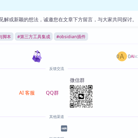
见解或新颖的想法，诚邀您在文章下方留言，与大家共同探讨。
与脚本
#
第三方工具集成
#
obsidian插件
0
0
AI
4
反馈交流
微信群
AI 客服
QQ群
其他渠道