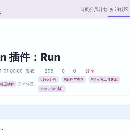
首页
会员计划
知识社区
部
快捷入口
插件与市场
效率产品
社区首页
Obsidian 插件
最近更新
插件市场与国内加速下
Ma
主题标签
载
Ob
ian 插件：Run
协作者
视频教程
PKMer Market
Th
1-01 00:00
发布
295
0
0
分享
加速访问 Obsidian 官方
PK
Top5
热门链接
市场
插
#
数据处理
#
编程与脚本
#
第三方工具集成
文章标签：
ian社区插件
Zotero 专题
#
obsidian插件
Zotero 插件
挂
Obsidian 专题
Zotero 插件资源与加速
各
Obsidian 核心插
服务
面
Obsidian 社区插
知识管理
ZK
Zet
n