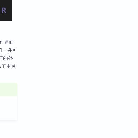
on 界面
符，并可
隔符的外
供了更灵