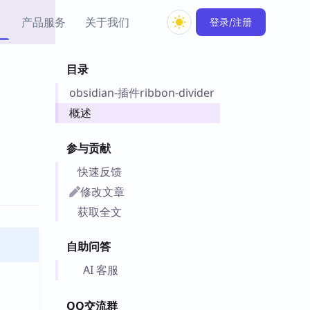
产品服务
关于我们
登录/注册
目录
教程资源
obsidian-插件ribbon-divider
Simple MindMap
Obsidian 教程
New
rkdown 一键成图的
基础用法、插件与外观
概述
sidian 思维导图插件
片段
参与贡献
ino
Obsidian 主题
快速反馈
Mer 出品的闪念笔记
主题下载与外观美化
件
修改文章
Zotero 教程
获取全文
件集市
Zotero 使用与插件教程
类挂件，丰富笔记页
自助问答
件
件
AI 客服
 卡实例库
telkasten 实践示例
QQ交流群