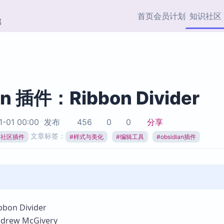
首页
会员计划
知识社区
部
快捷入口
插件与市场
效率产品
社区首页
Obsidian 插件
最近更新
插件市场与国内加速下
Ma
主题标签
载
Ob
an 插件：Ribbon Divider
协作者
视频教程
PKMer Market
Th
1-01 00:00
发布
456
0
0
分享
加速访问 Obsidian 官方
PK
Top5
文章标签：
热门链接
市场
插
ian社区插件
#
样式与美化
#
编辑工具
#
obsidian插件
Zotero 专题
Zotero 插件
挂
Obsidian 专题
Zotero 插件资源与加速
各
Obsidian 核心插
服务
面
Obsidian 社区插
知识管理
ZK
on Divider
Zet
ew McGivery