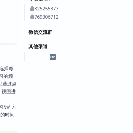
825255377
769306712
微信交流群
其他渠道
以选择每
复习的频
以通过点
at 视图进
字段的方
复的时间