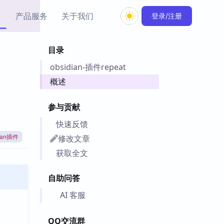
产品服务
关于我们
登录/注册
目录
教程资源
obsidian-插件repeat
Simple MindMap
Obsidian 教程
New
rkdown 一键成图的
基础用法、插件与外观
概述
sidian 思维导图插件
片段
参与贡献
ino
Obsidian 主题
快速反馈
Mer 出品的闪念笔记
主题下载与外观美化
件
修改文章
dian插件
Zotero 教程
获取全文
件集市
Zotero 使用与插件教程
类挂件，丰富笔记页
自助问答
件
件
AI 客服
 卡实例库
telkasten 实践示例
QQ交流群