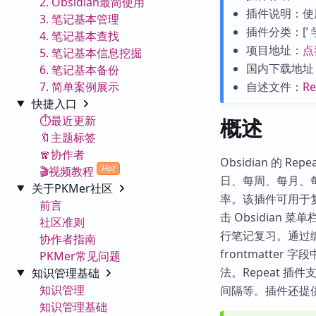
2. Obsidian最简使用
插件说明：使
3. 笔记基本管理
插件分类：[’ 学习
4. 笔记基本查找
项目地址：
点
5. 笔记基本信息挖掘
国内下载地址
6. 笔记基本备份
7. 简单案例展示
自述文件：
R
快捷入口
⏱️最近更新
概述
🔖主题标签
🧣协作者
Obsidian 的
Hot
🎬视频教程
日、每周、每月、每
关于PKMer社区
率。该插件可用于
前言
击 Obsidian 菜单
社区准则
行笔记复习。通过
协作者指南
frontmatt
PKMer常见问题
法。Repeat 
知识管理基础
知识管理
间隔等。插件还提
知识管理基础