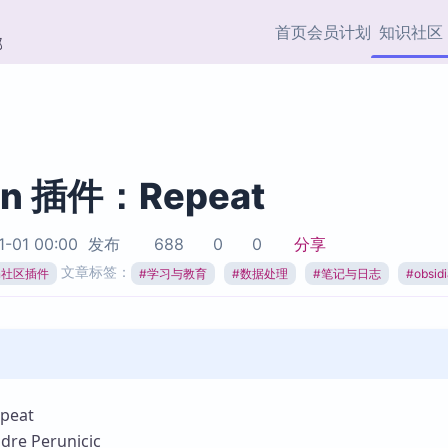
首页
会员计划
知识社区
部
快捷入口
插件与市场
效率产品
社区首页
Obsidian 插件
最近更新
插件市场与国内加速下
Ma
主题标签
载
Ob
an 插件：Repeat
协作者
视频教程
PKMer Market
Th
1-01 00:00
发布
688
0
0
分享
加速访问 Obsidian 官方
PK
Top5
文章标签：
热门链接
市场
插
ian社区插件
#
学习与教育
#
数据处理
#
笔记与日志
#
obsi
Zotero 专题
Zotero 插件
挂
Obsidian 专题
Zotero 插件资源与加速
各
Obsidian 核心插
服务
面
Obsidian 社区插
知识管理
ZK
eat
Zet
e Perunicic