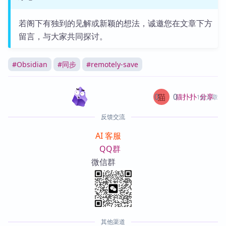
若阁下有独到的见解或新颖的想法，诚邀您在文章下方
留言，与大家共同探讨。
#
Obsidian
#
同步
#
remotely-save
0
0
分享
猫扑扑
1篇文章
反馈交流
AI 客服
QQ群
微信群
其他渠道