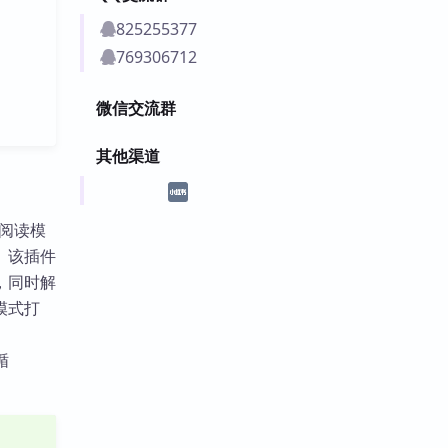
825255377
769306712
微信交流群
其他渠道
以阅读模
。该插件
，同时解
模式打
循