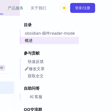
产品服务
关于我们
登录/注册
目录
教程资源
obsidian-插件reader-mode
Simple MindMap
Obsidian 教程
New
rkdown 一键成图的
基础用法、插件与外观
概述
sidian 思维导图插件
片段
参与贡献
ino
Obsidian 主题
快速反馈
Mer 出品的闪念笔记
主题下载与外观美化
件
修改文章
插件
Zotero 教程
获取全文
件集市
Zotero 使用与插件教程
类挂件，丰富笔记页
自助问答
件
件
AI 客服
 卡实例库
telkasten 实践示例
QQ交流群