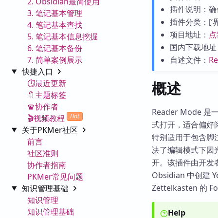
2. Obsidian最简使用
插件说明：确
3. 笔记基本管理
插件分类：[‘界面
4. 笔记基本查找
项目地址：
点
5. 笔记基本信息挖掘
国内下载地址
6. 笔记基本备份
7. 简单案例展示
自述文件：
R
快捷入口
⏱️最近更新
概述
🔖主题标签
🧣协作者
Reader Mod
Hot
🎬视频教程
式打开，适合偏好
关于PKMer社区
特别适用于包含脚
前言
决了编辑模式下因
社区准则
开。该插件由开发者 D
协作者指南
Obsidian 中创建
PKMer常见问题
Zettelkasten 的 
知识管理基础
知识管理
知识管理基础
Help