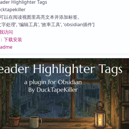
r Highlighter Tags
库
apekiller
可以在阅读视图里高亮文本并添加标签。
处理’, ‘编辑工具’, ‘效率工具’, ‘obsidian插件’]
我访问
：
下载安装
eadme