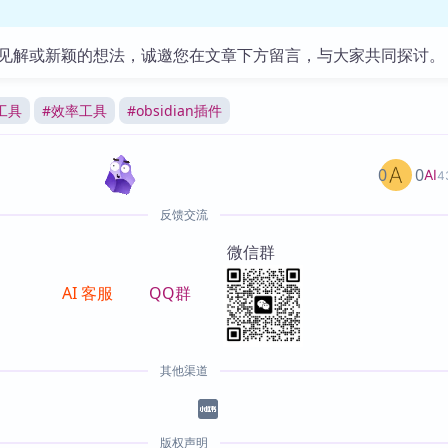
见解或新颖的想法，诚邀您在文章下方留言，与大家共同探讨。
工具
#
效率工具
#
obsidian插件
0
0
AI
4
反馈交流
微信群
AI 客服
QQ群
其他渠道
版权声明