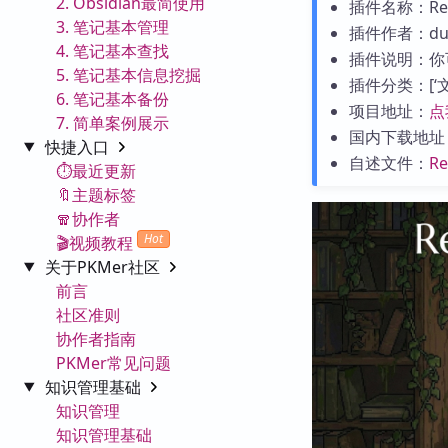
2. Obsidian最简使用
插件名称：Reade
3. 笔记基本管理
插件作者：duckt
4. 笔记基本查找
插件说明：你
5. 笔记基本信息挖掘
插件分类：[‘文字
6. 笔记基本备份
项目地址：
点
7. 简单案例展示
国内下载地址
快捷入口
自述文件：
R
⏱️最近更新
🔖主题标签
🧣协作者
Hot
🎬视频教程
关于PKMer社区
前言
社区准则
协作者指南
PKMer常见问题
知识管理基础
知识管理
知识管理基础