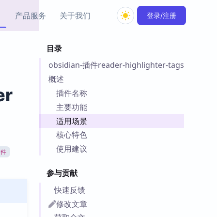
产品服务
关于我们
登录/注册
目录
教程资源
obsidian-插件reader-highlighter-tags
Simple MindMap
Obsidian 教程
New
rkdown 一键成图的
基础用法、插件与外观
概述
sidian 思维导图插件
片段
er
插件名称
主要功能
ino
Obsidian 主题
适用场景
Mer 出品的闪念笔记
主题下载与外观美化
件
核心特色
Zotero 教程
使用建议
插件
件集市
Zotero 使用与插件教程
类挂件，丰富笔记页
参与贡献
件
件
快速反馈
 卡实例库
修改文章
telkasten 实践示例