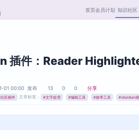
首页
会员计划
知识社区
部
快捷入口
插件与市场
效率产品
社区首页
Obsidian 插件
最近更新
插件市场与国内加速下
Ma
主题标签
载
Ob
an 插件：Reader Highlight
协作者
视频教程
PKMer Market
Th
加速访问 Obsidian 官方
PK
Top5
热门链接
市场
插
1-01 00:00
发布
13
0
0
分享
Zotero 专题
文章标签：
ian社区插件
#
文字处理
#
编辑工具
#
效率工具
#
obsidian
Zotero 插件
挂
Obsidian 专题
Zotero 插件资源与加速
各
Obsidian 核心插
服务
面
Obsidian 社区插
知识管理
ZK
Zet