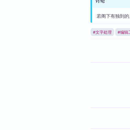
讨论
若阁下有独到的
#
文字处理
#
编辑