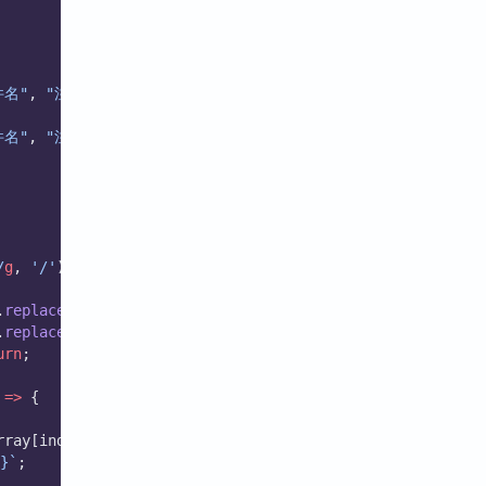
件名"
, 
"注意文件路径必须要有后缀"
);
件名"
, 
"注意文件路径必须要有后缀"
);
/
g
, 
'/'
);
.
replace
(
/
\\
/
g
, 
'/'
).
replace
(
`${
basePath
}/`
, 
''
));
.
replace
(
/
\\
/
g
, 
'/'
).
replace
(
`${
basePath
}/`
, 
''
));
urn
;
 
=>
 {
rray[index]);
}`
;