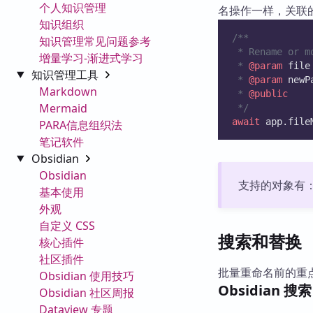
个人知识管理
名操作一样，关联
知识组织
/**
知识管理常见问题参考
 * Rename or m
增量学习-渐进式学习
 * 
@param
file
知识管理工具
 * 
@param
newP
Markdown
 * 
@public
Mermaid
 */
await
 app.file
PARA信息组织法
笔记软件
Obsidian
Obsidian
支持的对象有：笔记
基本使用
外观
自定义 CSS
搜索和替换
核心插件
社区插件
批量重命名前的重
Obsidian 使用技巧
Obsidian 搜索
Obsidian 社区周报
Dataview 专题