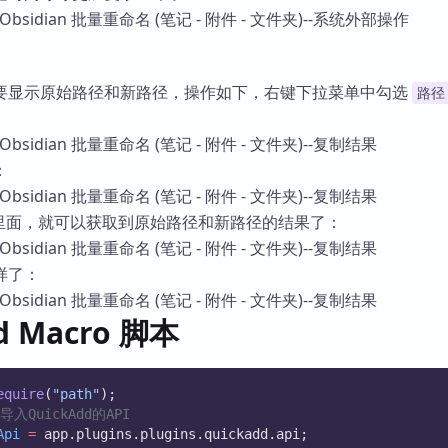
要显示原始路径和新路径，操作如下，右键下拉菜单中勾选
路径
：
 表格里面，就可以获取到原始路径和新路径的结果了：
样了：
d Macro 脚本
equire
(
"path"
);
中导入QuickAdd的API
Api
=
 app.plugins.plugins.quickadd.api;