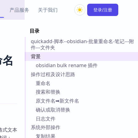
产品服务
关于我们
登录/注册
目录
教程资源
quickadd-脚本--obsidian-批量重命名-笔记---附
Simple MindMap
Obsidian 教程
New
件---文件夹
rkdown 一键成图的
基础用法、插件与外观
sidian 思维导图插件
片段
背景
命名
obsidian bulk rename 插件
ino
Obsidian 主题
操作过程及设计思路
Mer 出品的闪念笔记
主题下载与外观美化
重命名
件
搜索和替换
Zotero 教程
件集市
Zotero 使用与插件教程
原文件名➡新文件名
类挂件，丰富笔记页
确认或取消替换
件
日志文件
件
系统外部操作
 卡实例库
格式文本
telkasten 实践示例
复制结果
键词：