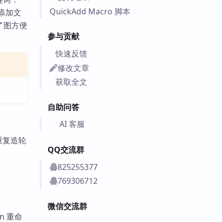
QuickAdd Macro 脚本
笔记添加文
为了图方便
参与贡献
快速反馈
修改文章
获取全文
自助问答
AI 客服
于重复造轮
QQ交流群
825255377
769306712
微信交流群
n 重命