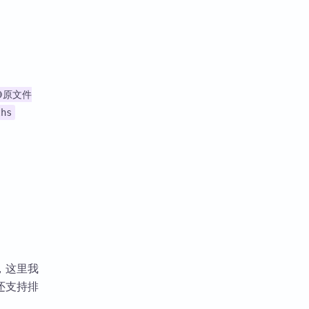
🟢原文件
ths
，这里我
，还支持排