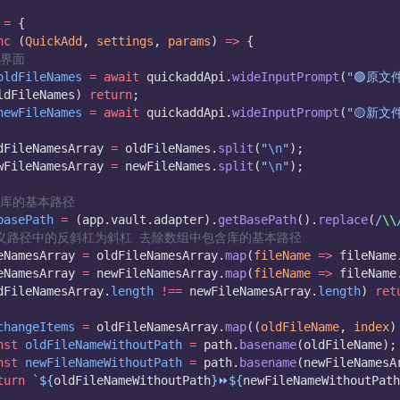
=
 {
nc
 (
QuickAdd
, 
settings
, 
params
) 
=>
 {
入界面
oldFileNames
=
await
 quickaddApi.
wideInputPrompt
(
"🟢原文
ldFileNames) 
return
;
newFileNames
=
await
 quickaddApi.
wideInputPrompt
(
"🟡新文
dFileNamesArray 
=
 oldFileNames.
split
(
"
\n
"
);
wFileNamesArray 
=
 newFileNames.
split
(
"
\n
"
);
取库的基本路径
basePath
=
 (app.vault.adapter).
getBasePath
().
replace
(
/
\\
转义路径中的反斜杠为斜杠 去除数组中包含库的基本路径
eNamesArray 
=
 oldFileNamesArray.
map
(
fileName
=>
 fileName
eNamesArray 
=
 newFileNamesArray.
map
(
fileName
=>
 fileName
dFileNamesArray.
length
!==
 newFileNamesArray.
length
) 
ret
changeItems
=
 oldFileNamesArray.
map
((
oldFileName
, 
index
)
nst
oldFileNameWithoutPath
=
 path.
basename
(oldFileName);
nst
newFileNameWithoutPath
=
 path.
basename
(newFileNamesA
turn
`${
oldFileNameWithoutPath
}⏩${
newFileNameWithoutPath