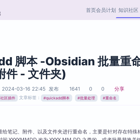
首页
会员计划
知识社区
部
快捷入口
插件与市场
效率产品
社区首页
Obsidian 插件
最近更新
插件市场与国内加速下
Ma
主题标签
载
Ob
Add 脚本 -Obsidian 批量重
协作者
 附件 - 文件夹)
视频教程
PKMer Market
Th
加速访问 Obsidian 官方
PK
Top5
热门链接
市场
插
于
2024-03-16 22:45
发布
1641
0
0
分享
Zotero 专题
文章标签：
ian社区插件
#
quickadd脚本
#
批量处理
#
重命名
Zotero 插件
挂
Obsidian 专题
Zotero 插件资源与加速
各
Obsidian 核心插
服务
面
Obsidian 社区插
知识管理
ZK
量给笔记、附件、以及文件夹进行重命名，主要是针对存在特殊
Zet
 YYYYMMDD 改为 YYYY-MM-DD 之类的，或者批量替换关