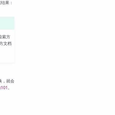
索结果：
等检索方
方文档
换，就会
x101
。