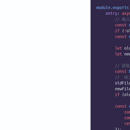
module
.
exports
entry
: 
asy
// 输
const
if
 (
!
o
const
let
 ol
let
 ne
// 获
const
//  
        oldFil
        newFil
if
 (ol
const
co
co
re
        });