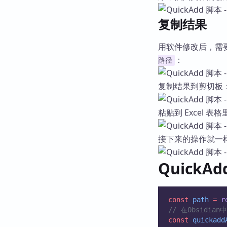
复制结果
用软件修改后，需
：
路径
复制结果到剪切板
粘贴到 Excel
接下来的操作就一
QuickAd
const
path
=
r
// 在Obsidian
const
quickadd