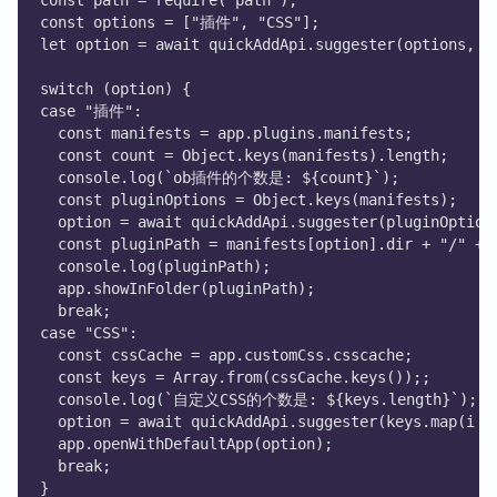
const path = require("path");
const options = ["插件", "CSS"];
let option = await quickAddApi.suggester(options, o
switch (option) {
case "插件":
  const manifests = app.plugins.manifests;
  const count = Object.keys(manifests).length;
  console.log(`ob插件的个数是: ${count}`);
  const pluginOptions = Object.keys(manifests);
  option = await quickAddApi.suggester(pluginOption
  const pluginPath = manifests[option].dir + "/" + 
  console.log(pluginPath);
  app.showInFolder(pluginPath);
  break;
case "CSS":
  const cssCache = app.customCss.csscache;
  const keys = Array.from(cssCache.keys());;
  console.log(`自定义CSS的个数是: ${keys.length}`);
  option = await quickAddApi.suggester(keys.map(i =
  app.openWithDefaultApp(option);
  break;
}