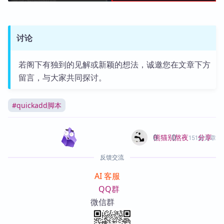
讨论
若阁下有独到的见解或新颖的想法，诚邀您在文章下方
留言，与大家共同探讨。
#
quickadd脚本
0
0
分享
熊猫别熬夜
151篇文章
反馈交流
AI 客服
QQ群
微信群