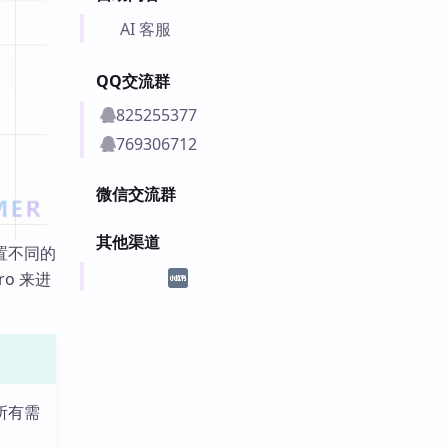
AI 客服
QQ交流群
825255377
769306712
微信交流群
其他渠道
置不同的
ro 来进
上所有需