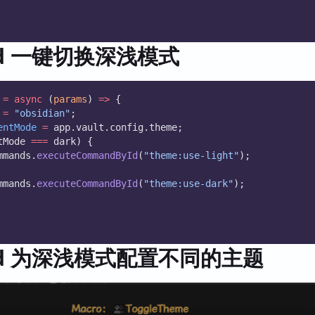
add 一键切换深浅模式
=
async
 (
params
) 
=>
 {
=
"obsidian"
;
entMode
=
 app.vault.config.theme;
tMode 
===
 dark) {
ommands.
executeCommandById
(
"theme:use-light"
);
ommands.
executeCommandById
(
"theme:use-dark"
);
add 为深浅模式配置不同的主题