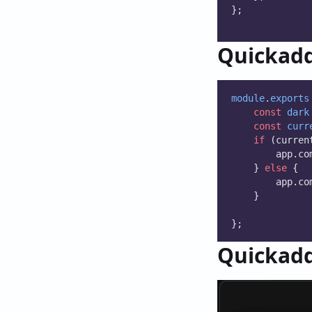
};
Quick
module
.
exports
const
dark
const
curr
if
 (curren
		app.c
	} 
else
 { 
		app.c
	}
};
Quick