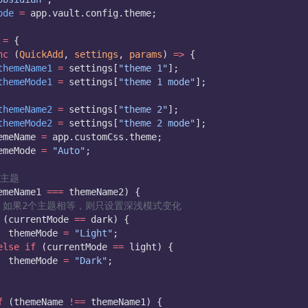
ode
=
 app.vault.config.theme;
=
 {
nc
 (
QuickAdd
, 
settings
, 
params
) 
=>
 {
themeName1
=
 settings[
"theme 1"
];
themeMode1
=
 settings[
"theme 1 mode"
];
themeName2
=
 settings[
"theme 2"
];
themeMode2
=
 settings[
"theme 2 mode"
];
emeName 
=
 app.customCss.theme;
emeMode 
=
"Auto"
;
换主题
emeName1 
===
 themeName2) {
/ 如果2个主题相等，则只设置深浅模式变化
 (currentMode 
==
 dark) {
				themeMode 
=
"Light"
;
else
if
 (currentMode 
==
 light) {
				themeMode 
=
"Dark"
;
f
 (themeName 
!==
 themeName1) {