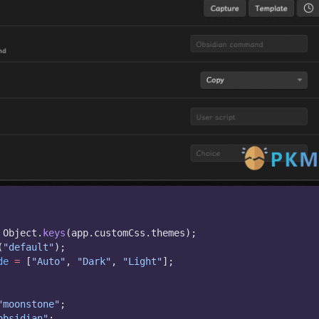
 Object.
keys
(app.customCss.themes);
(
"default"
);
de
=
 [
"Auto"
, 
"Dark"
, 
"Light"
];
"moonstone"
;
obsidian"
;