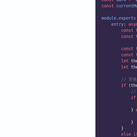
const
currentM
module
.
exports
entry
: 
asy
const
const
const
const
let
 th
let
 th
// 更
if
 (th
/
if
			} 
			}
		}
else
i