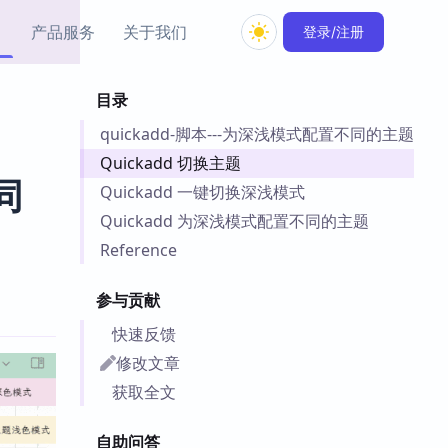
产品服务
关于我们
登录/注册
目录
教程资源
quickadd-脚本---为深浅模式配置不同的主题
Simple MindMap
Obsidian 教程
New
rkdown 一键成图的
基础用法、插件与外观
Quickadd 切换主题
sidian 思维导图插件
片段
同
Quickadd 一键切换深浅模式
Quickadd 为深浅模式配置不同的主题
ino
Obsidian 主题
Reference
Mer 出品的闪念笔记
主题下载与外观美化
件
参与贡献
Zotero 教程
件集市
Zotero 使用与插件教程
快速反馈
类挂件，丰富笔记页
件
修改文章
件
获取全文
 卡实例库
telkasten 实践示例
自助问答