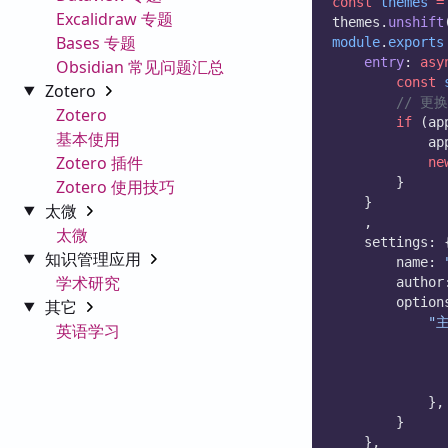
const
themes
=
Excalidraw 专题
themes.
unshift
Bases 专题
module
.
exports
entry
: 
asy
Obsidian 常见问题汇总
const
Zotero
// 更
Zotero
if
 (ap
基本使用
			
Zotero 插件
ne
		}
Zotero 使用技巧
	}
太微
	,
太微
	settings: 
知识管理应用
		name: 
学术研究
		author
		optio
其它
"
英语学习
			},
		}
	},