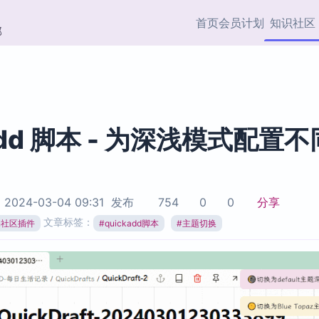
首页
会员计划
知识社区
部
快捷入口
插件与市场
效率产品
社区首页
Obsidian 插件
最近更新
插件市场与国内加速下
Ma
主题标签
载
Ob
add 脚本 - 为深浅模式配置不
协作者
视频教程
PKMer Market
Th
加速访问 Obsidian 官方
PK
Top5
热门链接
市场
插
于
2024-03-04 09:31
发布
754
0
0
分享
Zotero 专题
文章标签：
ian社区插件
#
quickadd脚本
#
主题切换
Zotero 插件
挂
Obsidian 专题
Zotero 插件资源与加速
各
Obsidian 核心插
服务
面
Obsidian 社区插
知识管理
ZK
Zet