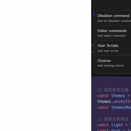
// 获取所有主题
const
themes
=
themes.
unshift
const
themesMo
// 获取当前模式
const
light
=
const
dark
=
"