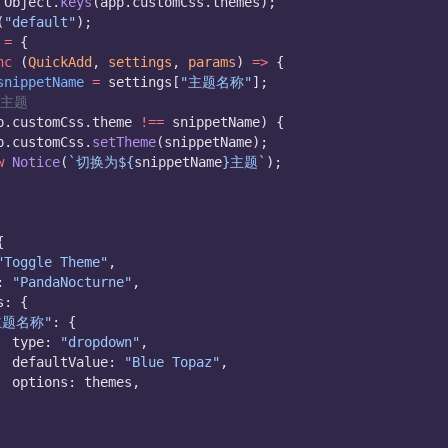
 Object.
keys
(app.customCss.themes);
(
"default"
);
=
 {
nc
 (
QuickAdd
, 
settings
, 
params
) 
=>
 {
snippetName
=
 settings[
"主题名称"
];
换主题
p.customCss.theme 
!==
 snippetName) {
app.customCss.
setTheme
(snippetName);
w
Notice
(
`切换为${
snippetName
}主题`
);
{
"Toggle Theme"
,
: 
"PandaNocturne"
,
ns: {
主题名称"
: {
				type: 
"dropdown"
,
				defaultValue: 
"Blue Topaz"
,
				options: themes,