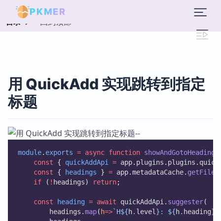
PKMER
回到顶部
目录
用 QuickAdd 实现跳转到指定
标题
module
.
exports
=
async
function
showAndGotoHeadings
const
 { 
quickAddApi
=
 app.plugins.plugins.quick
const
 { 
headings
 } 
=
 app.metadataCache.
getFileC
if
 (
!
headings) 
return
;
const
heading
=
await
 quickAddApi.
suggester
(
        headings.
map
(
h
=>
`H${
h
.
level
}: ${
h
.
heading
}`