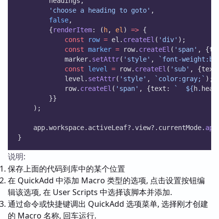
        headings,
'choose a heading to goto'
,
false
,
        {
renderItem
: (
h
, 
el
) 
=>
 {
const
row
=
 el.
createEl
(
'div'
);
const
marker
=
 row.
createEl
(
'span'
, {te
            marker.
setAttr
(
'style'
, 
`font-weight:bo
const
level
=
 row.
createEl
(
'sub'
, {text
            level.
setAttr
(
'style'
, 
`color:gray;`
);
            row.
createEl
(
'span'
, {text: 
`  ${
h
.
head
        }}
    );
    app.workspace.activeLeaf?.view?.currentMode.
app
}
说明:
保存上面的代码到库中的某个位置
在 QuickAdd 中添加 Macro 类型的选项, 点击设置按钮编
辑该选项, 在 User Scripts 中选择该脚本并添加.
通过命令或快捷键调出 QuickAdd 选项菜单, 选择刚才创建
的 Macro 名称, 回车运行.