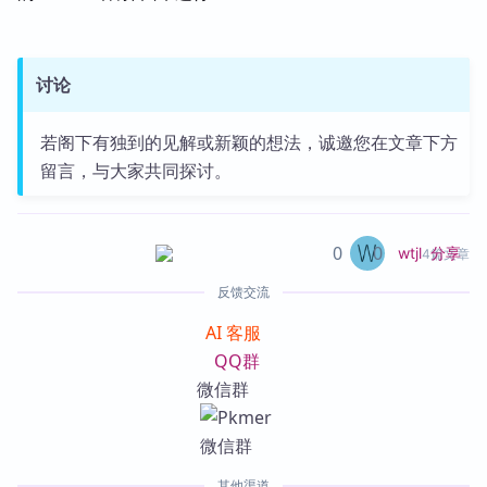
讨论
若阁下有独到的见解或新颖的想法，诚邀您在文章下方
留言，与大家共同探讨。
0
0
分享
wtjl
4篇文章
反馈交流
AI 客服
QQ群
微信群
其他渠道