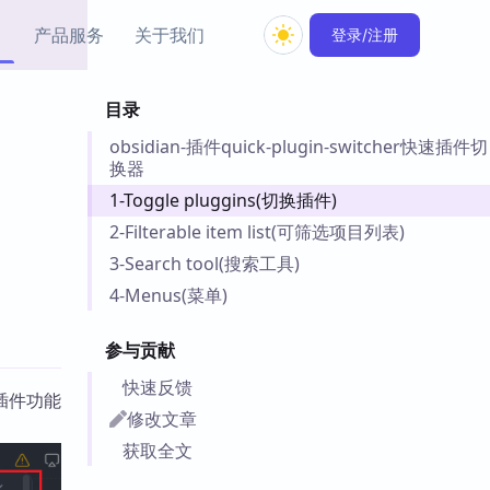
产品服务
关于我们
登录/注册
目录
教程资源
obsidian-插件quick-plugin-switcher快速插件切
Simple MindMap
Obsidian 教程
New
换器
rkdown 一键成图的
基础用法、插件与外观
sidian 思维导图插件
片段
1-Toggle pluggins(切换插件)
2-Filterable item list(可筛选项目列表)
ino
Obsidian 主题
3-Search tool(搜索工具)
Mer 出品的闪念笔记
主题下载与外观美化
4-Menus(菜单)
件
Zotero 教程
参与贡献
件集市
Zotero 使用与插件教程
类挂件，丰富笔记页
快速反馈
件
插件功能
修改文章
件
获取全文
 卡实例库
telkasten 实践示例