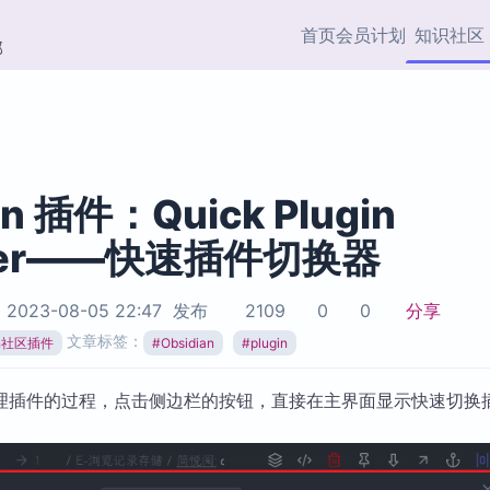
首页
会员计划
知识社区
部
快捷入口
插件与市场
效率产品
社区首页
Obsidian 插件
最近更新
插件市场与国内加速下
Ma
主题标签
载
Ob
an 插件：Quick Plugin
协作者
cher——快速插件切换器
视频教程
PKMer Market
Th
加速访问 Obsidian 官方
PK
Top5
热门链接
市场
插
于
2023-08-05 22:47
发布
2109
0
0
分享
Zotero 专题
文章标签：
ian社区插件
#
Obsidian
#
plugin
Zotero 插件
挂
Obsidian 专题
Zotero 插件资源与加速
各
Obsidian 核心插
理插件的过程，点击侧边栏的按钮，直接在主界面显示快速切换
服务
面
Obsidian 社区插
知识管理
ZK
Zet