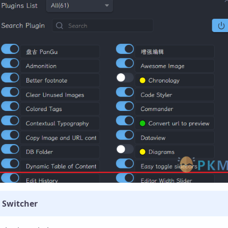
库
 Switcher