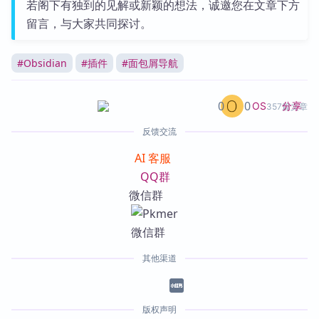
若阁下有独到的见解或新颖的想法，诚邀您在文章下方
留言，与大家共同探讨。
#
Obsidian
#
插件
#
面包屑导航
0
0
分享
OS
357篇文章
反馈交流
AI 客服
QQ群
微信群
其他渠道
版权声明