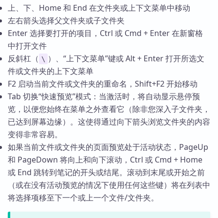
上、下、Home 和 End 在文件夹或上下文菜单中移动
左右箭头选择父文件夹或子文件夹
Enter 选择要打开的项目，Ctrl 或 Cmd + Enter 在新窗格
中打开文件
反斜杠（
）、“上下文菜单”键或 Alt + Enter 打开所选文
\
件或文件夹的上下文菜单
F2 启动当前文件或文件夹的重命名，Shift+F2 开始移动
Tab 切换“快速预览”模式：当激活时，将自动显示悬停预
览，以便您始终在菜单之外查看它（除非您深入子文件夹，
已达到屏幕边缘）。这使得通过向下箭头浏览文件夹的内容
变得非常容易。
如果当前文件或文件夹的页面预览处于活动状态，PageUp
和 PageDown 将向上和向下滚动，Ctrl 或 Cmd + Home
或 End 跳转到笔记的开头或结尾。滚动到末尾或开始之前
（或在没有活动预览的情况下使用任何这些键）将在列表中
将选择项移至下一个或上一个文件/文件夹。