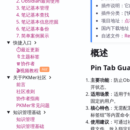
2. Obsidian最简使用
插件说明：它能
3. 笔记基本管理
插件分类：[‘快捷键
4. 笔记基本查找
项目地址：
点
5. 笔记基本信息挖掘
国内下载地址
6. 笔记基本备份
7. 简单案例展示
自述文件：
R
快捷入口
⏱️最近更新
概述
🔖主题标签
🧣协作者
Pin Tab 
Hot
🎬视频教程
关于PKMer社区
主要功能
：防止O
前言
开状态。
社区准则
适用场景
：适用于
协作者指南
固定的用户。
PKMer常见问题
核心特色
：无需配
知识管理基础
标签组”等内置命
知识管理
使用建议
：可通过社
知识管理基础
载文件，放入指定