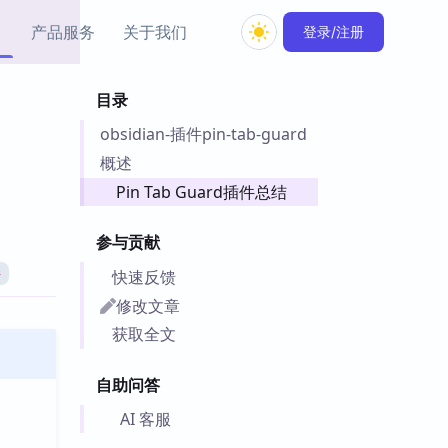
产品服务
关于我们
登录/注册
目录
教程资源
obsidian-插件pin-tab-guard
Simple MindMap
Obsidian 教程
New
rkdown 一键成图的
基础用法、插件与外观
概述
sidian 思维导图插件
片段
Pin Tab Guard插件总结
ino
Obsidian 主题
参与贡献
Mer 出品的闪念笔记
主题下载与外观美化
件
快速反馈
件
Zotero 教程
修改文章
件集市
Zotero 使用与插件教程
获取全文
类挂件，丰富笔记页
件
自助问答
件
 卡实例库
AI 客服
telkasten 实践示例