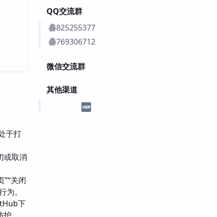
QQ交流群
825255377
769306712
微信交流群
其他渠道
终处于打
闭或取消
”“关闭
行为。
tHub下
防护。