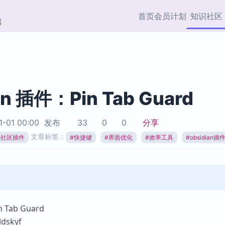
首页
会员计划
知识社区
部
快捷入口
插件与市场
效率产品
社区首页
Obsidian 插件
最近更新
插件市场与国内加速下
Ma
主题标签
载
Ob
an 插件：Pin Tab Guard
协作者
视频教程
PKMer Market
Th
1-01 00:00
发布
33
0
0
分享
加速访问 Obsidian 官方
PK
Top5
文章标签：
热门链接
市场
插
ian社区插件
#
快捷键
#
界面优化
#
效率工具
#
obsidian插
Zotero 专题
Zotero 插件
挂
Obsidian 专题
Zotero 插件资源与加速
各
Obsidian 核心插
服务
面
Obsidian 社区插
知识管理
ZK
Tab Guard
Zet
skyf