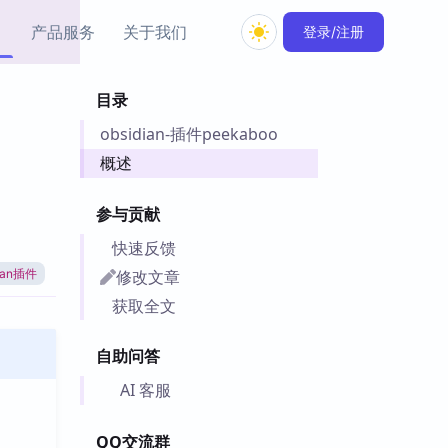
产品服务
关于我们
登录/注册
目录
教程资源
obsidian-插件peekaboo
Simple MindMap
Obsidian 教程
New
rkdown 一键成图的
基础用法、插件与外观
概述
sidian 思维导图插件
片段
参与贡献
ino
Obsidian 主题
快速反馈
Mer 出品的闪念笔记
主题下载与外观美化
件
修改文章
dian插件
Zotero 教程
获取全文
件集市
Zotero 使用与插件教程
类挂件，丰富笔记页
自助问答
件
件
AI 客服
 卡实例库
telkasten 实践示例
QQ交流群