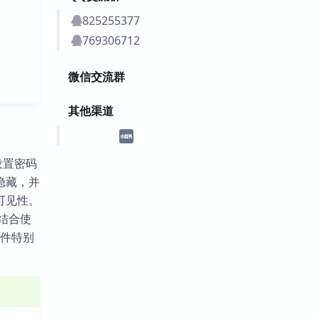
825255377
769306712
微信交流群
其他渠道
过设置密码
隐藏，并
可见性。
议结合使
插件特别