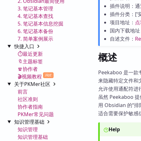
2. Obsidian最简使用
插件说明：通
3. 笔记基本管理
插件分类：[‘安全
4. 笔记基本查找
项目地址：
点
5. 笔记基本信息挖掘
国内下载地址
6. 笔记基本备份
7. 简单案例展示
自述文件：
R
快捷入口
⏱️最近更新
概述
🔖主题标签
🧣协作者
Peekaboo 是
Hot
🎬视频教程
来隐藏特定文件和
关于PKMer社区
允许使用通配符进
前言
虽然 Peekab
社区准则
用 Obsidia
协作者指南
适合需要保护敏感
PKMer常见问题
知识管理基础
知识管理
Help
知识管理基础