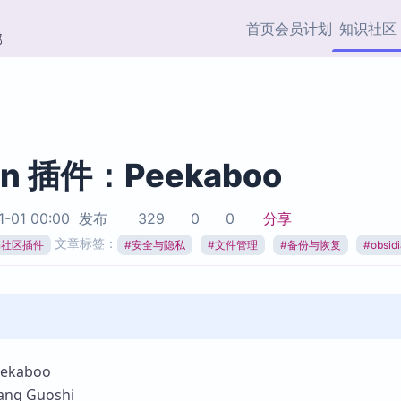
首页
会员计划
知识社区
部
快捷入口
插件与市场
效率产品
社区首页
Obsidian 插件
最近更新
插件市场与国内加速下
Ma
主题标签
载
Ob
an 插件：Peekaboo
协作者
视频教程
PKMer Market
Th
1-01 00:00
发布
329
0
0
分享
加速访问 Obsidian 官方
PK
Top5
文章标签：
热门链接
市场
插
ian社区插件
#
安全与隐私
#
文件管理
#
备份与恢复
#
obsi
Zotero 专题
Zotero 插件
挂
Obsidian 专题
Zotero 插件资源与加速
各
Obsidian 核心插
服务
面
Obsidian 社区插
知识管理
ZK
kaboo
Zet
g Guoshi