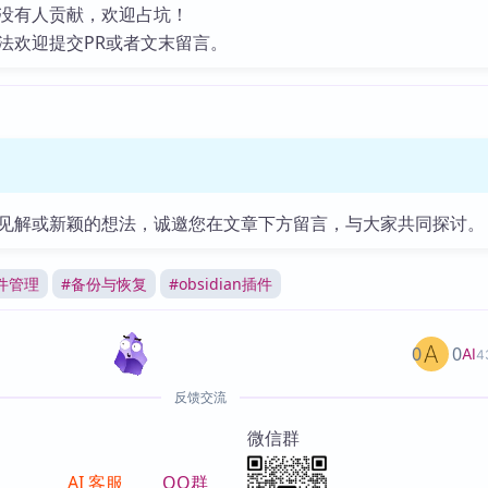
没有人贡献，欢迎占坑！
法欢迎提交PR或者文末留言。
见解或新颖的想法，诚邀您在文章下方留言，与大家共同探讨。
件管理
#
备份与恢复
#
obsidian插件
0
0
AI
4
反馈交流
微信群
AI 客服
QQ群