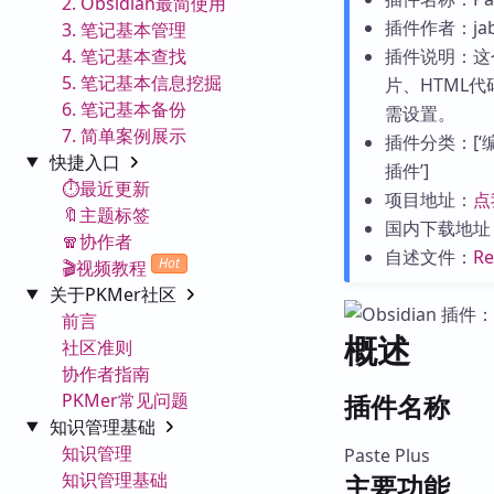
2. Obsidian最简使用
插件作者：jab
3. 笔记基本管理
4. 笔记基本查找
插件说明：这
5. 笔记基本信息挖掘
片、HTML代
6. 笔记基本备份
需设置。
7. 简单案例展示
插件分类：[‘编辑
快捷入口
插件’]
⏱️最近更新
项目地址：
点
🔖主题标签
国内下载地址
🧣协作者
自述文件：
R
Hot
🎬视频教程
关于PKMer社区
前言
概述
社区准则
协作者指南
PKMer常见问题
插件名称
知识管理基础
知识管理
Paste Plus
知识管理基础
主要功能