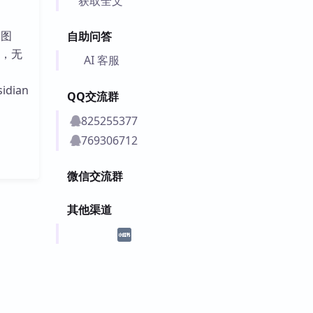
获取全文
、图
自助问答
定，无
AI 客服
idian
QQ交流群
825255377
769306712
微信交流群
其他渠道