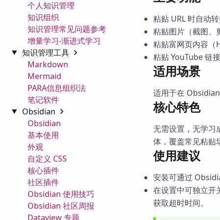
个人知识管理
知识组织
粘贴 URL 时自动转
知识管理常见问题参考
粘贴图片（截图、
增量学习-渐进式学习
粘贴富网页内容（HT
知识管理工具
粘贴 YouTube 
Markdown
适用场景
Mermaid
PARA信息组织法
适用于在 Obsi
笔记软件
核心特色
Obsidian
Obsidian
无需设置，无学习
基本使用
体，覆盖常见粘贴
外观
使用建议
自定义 CSS
核心插件
安装可通过 Obsi
社区插件
在设置中可独立开
Obsidian 使用技巧
获取超时时间。
Obsidian 社区周报
Dataview 专题