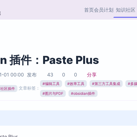
首页
会员计划
知识社区
部
快捷入口
插件与市场
效率产品
社区首页
Obsidian 插件
最近更新
插件市场与国内加速下
Ma
主题标签
载
Ob
an 插件：Paste Plus
协作者
视频教程
PKMer Market
Th
1-01 00:00
发布
43
0
0
分享
加速访问 Obsidian 官方
PK
Top5
热门链接
市场
插
#
编辑工具
#
效率工具
#
第三方工具集成
#
多
文章标签：
ian社区插件
Zotero 专题
#
图片与PDF
#
obsidian插件
Zotero 插件
挂
Obsidian 专题
Zotero 插件资源与加速
各
Obsidian 核心插
服务
面
Obsidian 社区插
知识管理
ZK
Zet
e Plus