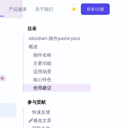
产品服务
关于我们
登录/注册
目录
教程资源
obsidian-插件paste-plus
Simple MindMap
Obsidian 教程
New
rkdown 一键成图的
基础用法、插件与外观
概述
sidian 思维导图插件
片段
插件名称
主要功能
ino
Obsidian 主题
适用场景
Mer 出品的闪念笔记
主题下载与外观美化
件
媒体
核心特色
Zotero 教程
使用建议
件集市
Zotero 使用与插件教程
类挂件，丰富笔记页
参与贡献
件
件
快速反馈
 卡实例库
修改文章
telkasten 实践示例