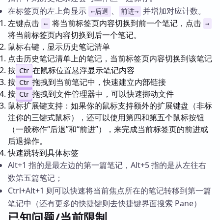
在标签页的左上角显示
、
并增加对应计数。
←后退
前进→
左键点击
将当前标签页内容切换到前一个笔记，点击
←
→
将当前标签页内容切换到后一个笔记。
鼠标右键，显示历史笔记清单
点击历史笔记清单上的笔记，当前标签页内容切换到该笔记
按
在鼠标位置悬浮显示笔记内容
Ctr
按
拖拽到当前笔记中，快速建立内部链接
Ctr
按
拖拽到文件管理器中，可以快速挪动文件
Ctr
鼠标扩展键支持：如果你的鼠标支持额外的扩展键盘（非标
注你的三键式鼠标），还可以使用第四和第五个鼠标按钮
（一般称作“后退”和“前进”），来完成当前标签页的前进或
后退操作。
快速跳转到具体标签
Alt+1 指的是最左边的第一篇笔记，Alt+5 指的是从左往右
数第五篇笔记；
Ctrl+Alt+1 则可以快速将当前焦点所在的笔记转移到第一篇
笔记中（还有更多的快捷键则去快捷键界面搜索 Pane）
已知问题/当前限制