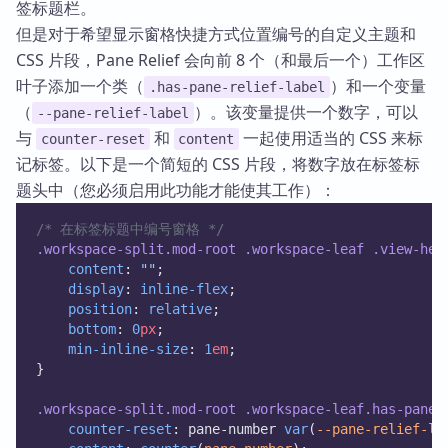
签标题栏。
但是对于希望显示窗格快捷方式位置编号的自定义主题和
CSS 片段，Pane Relief 会向前 8 个（和最后一个）工作区
叶子添加一个类（
）和一个变量
.has-pane-relief-label
（
）。该变量提供一个数字，可以
--pane-relief-label
与
和
一起使用适当的 CSS 来标
counter-reset
content
记标签。以下是一个简短的 CSS 片段，将数字放在标签标
题头中（您必须启用此功能才能使其工作）：
/* 在标签标题中编号窗格 */
.workspace-split.mod-root
.workspace-leaf
.view-hea
content
: 
""
;
display
: 
inline-flex
;
position
: 
relative
;
bottom
: 
0
px
;
min-inline-size
: 
1
em
;
}
.workspace-split.mod-root
.workspace-leaf.has-pane-
counter-reset
: pane-number 
var
(
--pane-relief-la