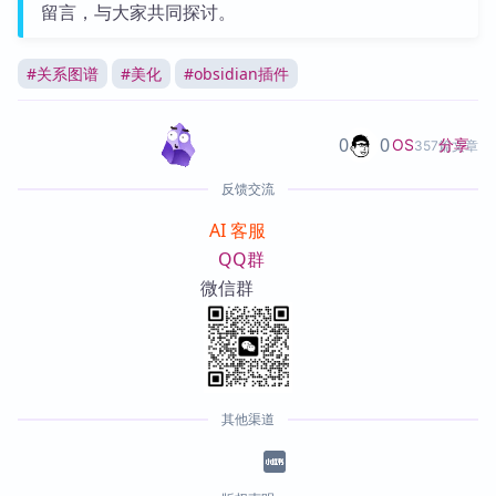
留言，与大家共同探讨。
#
关系图谱
#
美化
#
obsidian插件
0
0
分享
OS
357篇文章
反馈交流
AI 客服
QQ群
微信群
其他渠道