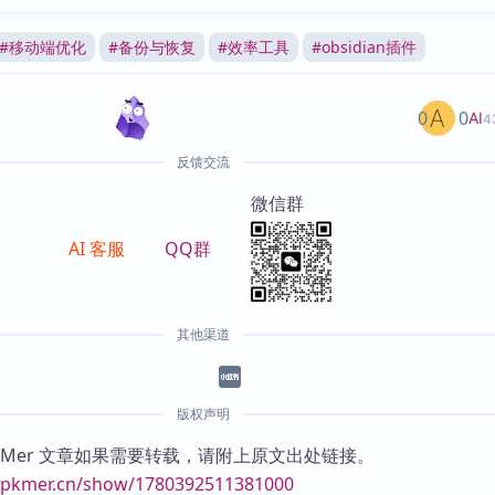
#
移动端优化
#
备份与恢复
#
效率工具
#
obsidian插件
0
0
AI
4
反馈交流
微信群
AI 客服
QQ群
其他渠道
版权声明
KMer 文章如果需要转载，请附上原文出处链接。
//pkmer.cn/show/1780392511381000