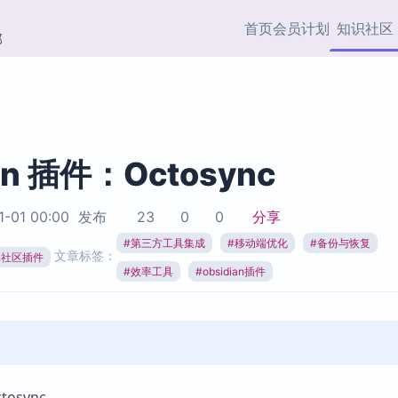
首页
会员计划
知识社区
部
快捷入口
插件与市场
效率产品
社区首页
Obsidian 插件
最近更新
插件市场与国内加速下
Ma
主题标签
载
Ob
an 插件：Octosync
协作者
视频教程
PKMer Market
Th
1-01 00:00
发布
23
0
0
分享
加速访问 Obsidian 官方
PK
Top5
热门链接
市场
插
#
第三方工具集成
#
移动端优化
#
备份与恢复
文章标签：
ian社区插件
Zotero 专题
#
效率工具
#
obsidian插件
Zotero 插件
挂
Obsidian 专题
Zotero 插件资源与加速
各
Obsidian 核心插
服务
面
Obsidian 社区插
知识管理
ZK
Zet
osync