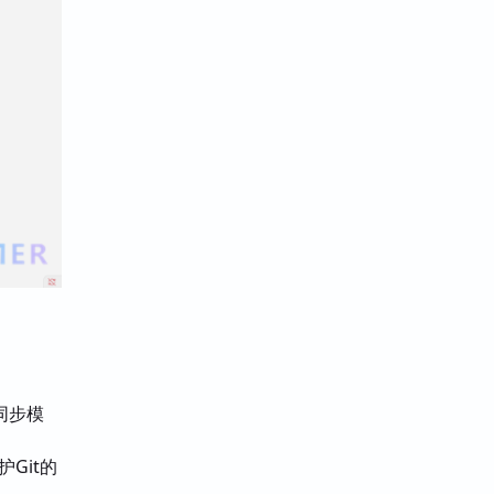
动同步模
Git的