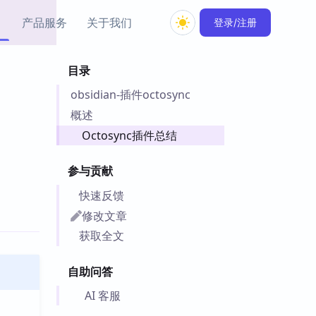
产品服务
关于我们
登录/注册
目录
教程资源
obsidian-插件octosync
Simple MindMap
Obsidian 教程
New
rkdown 一键成图的
基础用法、插件与外观
概述
sidian 思维导图插件
片段
Octosync插件总结
ino
Obsidian 主题
参与贡献
Mer 出品的闪念笔记
主题下载与外观美化
件
快速反馈
Zotero 教程
修改文章
件集市
Zotero 使用与插件教程
获取全文
类挂件，丰富笔记页
件
自助问答
件
 卡实例库
AI 客服
telkasten 实践示例