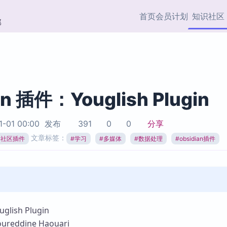
首页
会员计划
知识社区
部
快捷入口
插件与市场
效率产品
社区首页
Obsidian 插件
最近更新
插件市场与国内加速下
Ma
主题标签
载
Ob
an 插件：Youglish Plugin
协作者
视频教程
PKMer Market
Th
1-01 00:00
发布
391
0
0
分享
加速访问 Obsidian 官方
PK
Top5
文章标签：
热门链接
市场
插
ian社区插件
#
学习
#
多媒体
#
数据处理
#
obsidian插件
Zotero 专题
Zotero 插件
挂
Obsidian 专题
Zotero 插件资源与加速
各
Obsidian 核心插
服务
面
Obsidian 社区插
知识管理
ZK
ish Plugin
Zet
eddine Haouari