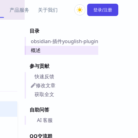
产品服务
关于我们
登录/注册
目录
教程资源
obsidian-插件youglish-plugin
Simple MindMap
Obsidian 教程
New
rkdown 一键成图的
基础用法、插件与外观
概述
sidian 思维导图插件
片段
参与贡献
ino
Obsidian 主题
快速反馈
Mer 出品的闪念笔记
主题下载与外观美化
件
修改文章
Zotero 教程
获取全文
件集市
Zotero 使用与插件教程
类挂件，丰富笔记页
自助问答
件
件
AI 客服
 卡实例库
telkasten 实践示例
QQ交流群