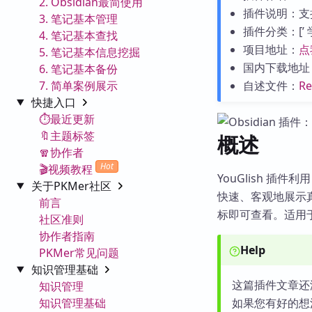
2. Obsidian最简使用
插件说明：支持
3. 笔记基本管理
插件分类：[’ 学习 
4. 笔记基本查找
项目地址：
点
5. 笔记基本信息挖掘
国内下载地址
6. 笔记基本备份
7. 简单案例展示
自述文件：
R
快捷入口
⏱️最近更新
🔖主题标签
概述
🧣协作者
Hot
🎬视频教程
YouGlish 插件利
关于PKMer社区
快速、客观地展示真
前言
标即可查看。适用
社区准则
协作者指南
Help
PKMer常见问题
知识管理基础
这篇插件文章还
知识管理
知识管理基础
如果您有好的想