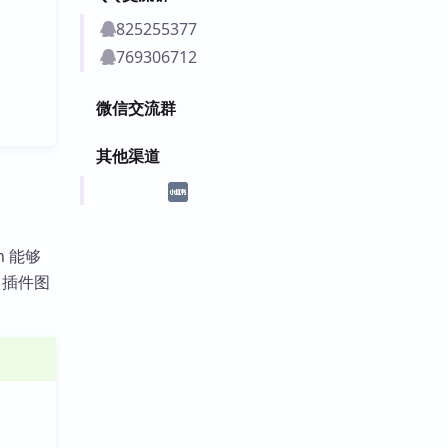
825255377
769306712
微信交流群
其他渠道
h 能够
 插件图