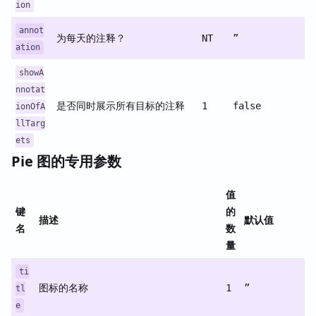
ion
annot
为每天的注释？
NT
”
ation
showA
nnotat
是否同时展示所有目标的注释
1
false
ionOfA
llTarg
ets
Pie 图的专用参数
值
键
的
描述
默认值
名
数
量
ti
图标的名称
1
”
tl
e