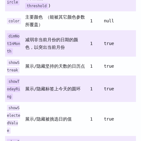
ircle
)
threshold
主要颜色 （能被其它颜色参数
1
null
color
所覆盖）
dimNo
减弱非当前月份的日期的颜
1
true
tInMon
色，以突出当前月份
th
showS
展示/隐藏坚持的天数的日历点
1
true
treak
showT
展示/隐藏标签上今天的圆环
1
true
odayRi
ng
showS
electe
展示/隐藏被挑选日的值
1
true
dValu
e