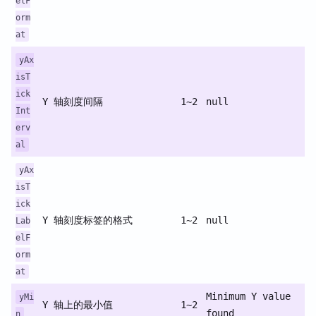
elF
orm
at
yAx
isT
ick
Y 轴刻度间隔
1~2
null
Int
erv
al
yAx
isT
ick
Y 轴刻度标签的格式
1~2
null
Lab
elF
orm
at
Minimum Y value
yMi
Y 轴上的最小值
1~2
found
n