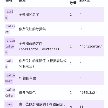
数量
titl
子弹图的名字
1
”
e
datas
你所关注的数据集
1
0
et
orien
子弹图条的方向
1
’horizontal’
tatio
(horizontal|vertical)
n
你所关注的实际值 (根据表达式
valu
1
”
的要求写)
e
value
Y 轴的单位
1
”
Unit
value
值条的颜色
1
’#69b3a2’
Color
由一些数所组成的子弹图范围，
rang
N
[]