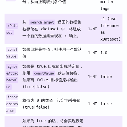
号，从而正确取到各个值
matter
tags
-1 (use
从
返回的数据集
searchTarget
filename
xData
被存储在 xDataset 中，将组成
1~NT
as
set
一个新的数据集呈现在 x 轴上。
xDataset)
如果目标是空值，则使用一个默认
const
1~NT
1.0
值
Value
如果是 true,目标值出现特定值，
ignor
则用
默认值替换。
eAttac
constValue
1~NT
false
如果写 false,目标值原样输出
hedVal
(true|false)
ue
ignor
将值为 0 的数值，设定为丢失值
1~NT
false
eZeroV
(true|false)
alue
如果为 true 的话，将会实现设定