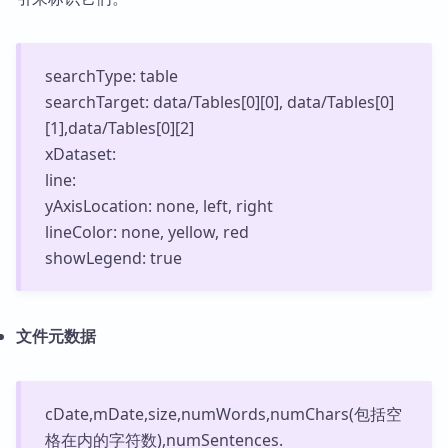
searchType: table
searchTarget: data/Tables[0][0], data/Tables[0]
[1],data/Tables[0][2]
xDataset:
line:
yAxisLocation: none, left, right
lineColor: none, yellow, red
showLegend: true
文件元数据
cDate,mDate,size,numWords,numChars(包括空
格在内的字符数),numSentences.