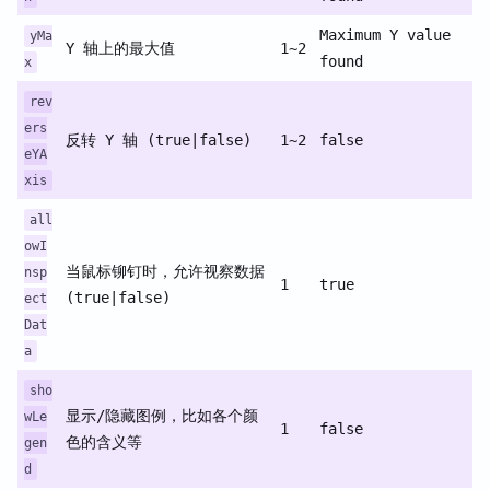
Maximum Y value
yMa
Y 轴上的最大值
1~2
found
x
rev
ers
反转 Y 轴 (true|false)
1~2
false
eYA
xis
all
owI
当鼠标铆钉时，允许视察数据
nsp
1
true
(true|false)
ect
Dat
a
sho
显示/隐藏图例，比如各个颜
wLe
1
false
色的含义等
gen
d