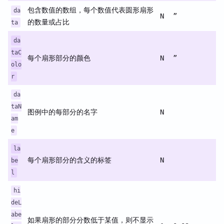
包含数值的数组，每个数值代表圆形扇形
da
N
”
的数量或占比
ta
da
taC
每个扇形部分的颜色
N
”
olo
r
da
taN
图例中的每部分的名字
N
am
e
la
每个扇形部分的含义的标签
N
be
l
hi
deL
abe
如果扇形的部分分数低于某值，则不显示