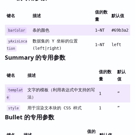
值的数
键名
描述
默认值
量
条的颜色
1~NT
#69b3a2
barColor
数据集的 Y 坐标的位置
yAxisLoca
1~NT
left
(left|right)
tion
Summary 的专用参数
值的数
默认
键名
描述
量
值
文字的模板（利用表达式中支持的写
templat
1
”
法）
e
用于渲染文本块的 CSS 样式
1
”
style
Bullet 的专用参数
值的
键名
描述
默认值