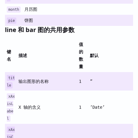
月历图
month
饼图
pie
line 和 bar 图的共用参数
值
键
的
描述
默认
名
数
量
tit
输出图形的名称
1
”
le
xAx
isL
X 轴的含义
1
’Date’
abe
l
xAx
isC