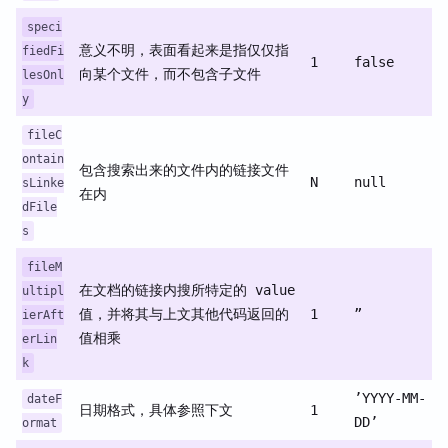
speci
意义不明，表面看起来是指仅仅指
fiedFi
1
false
向某个文件，而不包含子文件
lesOnl
y
fileC
ontain
包含搜索出来的文件内的链接文件
N
null
sLinke
在内
dFile
s
fileM
在文档的链接内搜所特定的 value
ultipl
值，并将其与上文其他代码返回的
1
”
ierAft
值相乘
erLin
k
’YYYY-MM-
dateF
日期格式，具体参照下文
1
DD’
ormat