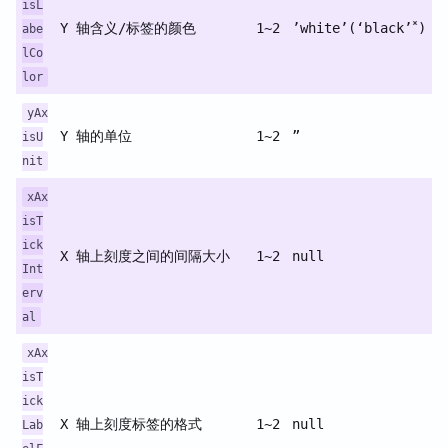
isL
*
Y 轴含义/标签的颜色
1~2
’white’(‘black’
)
abe
lCo
lor
yAx
Y 轴的单位
1~2
”
isU
nit
xAx
isT
ick
X 轴上刻度之间的间隔大小
1~2
null
Int
erv
al
xAx
isT
ick
X 轴上刻度标签的格式
1~2
null
Lab