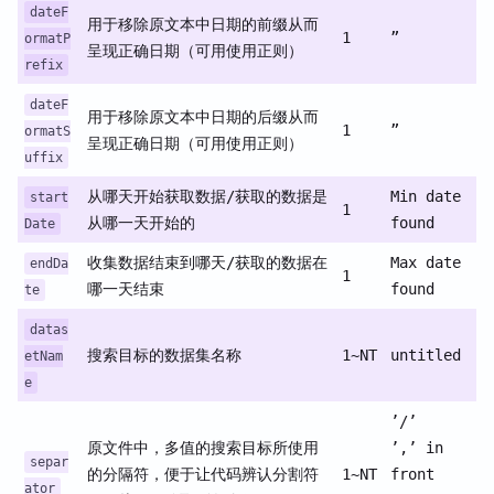
dateF
用于移除原文本中日期的前缀从而
1
”
ormatP
呈现正确日期（可用使用正则）
refix
dateF
用于移除原文本中日期的后缀从而
1
”
ormatS
呈现正确日期（可用使用正则）
uffix
从哪天开始获取数据/获取的数据是
Min date
start
1
从哪一天开始的
found
Date
收集数据结束到哪天/获取的数据在
Max date
endDa
1
哪一天结束
found
te
datas
搜索目标的数据集名称
1~NT
untitled
etNam
e
’/’
原文件中，多值的搜索目标所使用
’,’ in
separ
的分隔符，便于让代码辨认分割符
1~NT
front
ator