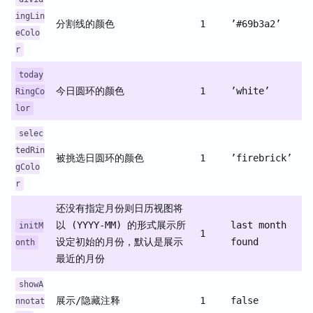
ingLin
分割线的颜色
1
’#69b3a2’
eColo
r
today
今日圆环的颜色
1
’white’
RingCo
lor
selec
tedRin
被挑选日圆环的颜色
1
’firebrick’
gColo
r
还没有指定月份则日历视图将
以 (YYYY-MM) 的形式展示所
last month
initM
1
设定初始的月份，默认是展示
found
onth
最近的月份
showA
展示/隐藏注释
1
false
nnotat