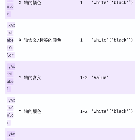
*
X 轴的颜色
1
’white’(‘black’
)
olo
r
xAx
isL
*
X 轴含义/标签的颜色
1
’white’(‘black’
)
abe
lCo
lor
yAx
isL
Y 轴的含义
1~2
’Value’
abe
l
yAx
isC
*
Y 轴的颜色
1~2
’white’(‘black’
)
olo
r
yAx