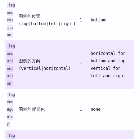
leg
end
图例的位置
1
bottom
Pos
(top|bottom|left|right)
iti
on
leg
horizontal for
end
图例的方向
bottom and top
Ori
1
(vertical|horizontal)
vertical for
ent
left and right
ati
on
leg
end
图例的背景色
1
none
BgC
olo
r
leg