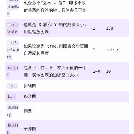
包含多个“文本 - 值”，即多个映
alueMa
射关系的容器的键，具体参见下文
p
也就是 X 轴和 Y 轴的刻度大小,
fixed
1
1.0
用以缩放图表
Scale
fitPa
如果设定为 true,则图表会对页面
1
false
nelWid
自适应其宽度
th
包含上，右，下，左四个值的一个
margi
1~4
10
键，表示图表的边缘空白大小
n
折线图
line
条形图
bar
summa
摘要
ry
bulle
子弹图
t