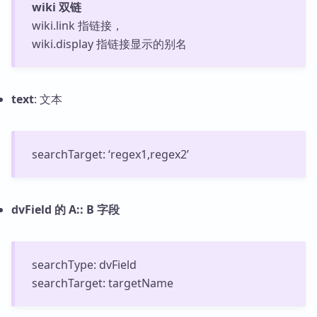
wiki 双链
wiki.link 指链接，
wiki.display 指链接显示的别名
text
: 文本
searchTarget: ‘regex1,regex2’
dvField 的 A:: B 字段
searchType: dvField
searchTarget: targetName