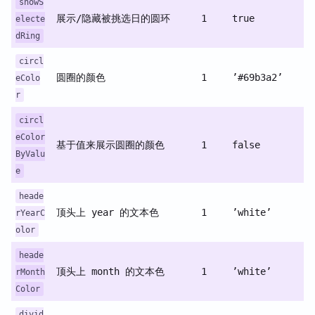
showS
展示/隐藏被挑选日的圆环
1
true
electe
dRing
circl
圆圈的颜色
1
’#69b3a2’
eColo
r
circl
eColor
基于值来展示圆圈的颜色
1
false
ByValu
e
heade
顶头上 year 的文本色
1
’white’
rYearC
olor
heade
顶头上 month 的文本色
1
’white’
rMonth
Color
divid