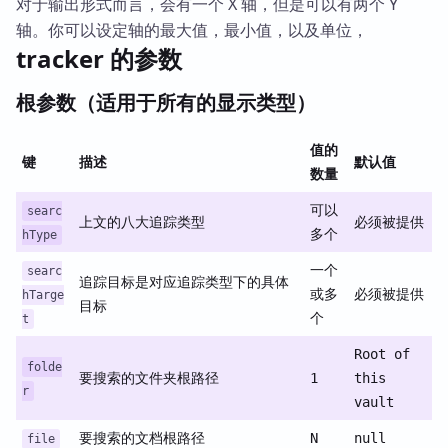
对于输出形式而言，会有一个 X 轴，但是可以有两个 Y
轴。你可以设定轴的最大值，最小值，以及单位，
tracker 的参数
根参数（适用于所有的显示类型）
值的
键
描述
默认值
数量
可以
searc
上文的八大追踪类型
必须被提供
多个
hType
一个
searc
追踪目标是对应追踪类型下的具体
或多
必须被提供
hTarge
目标
个
t
Root of
folde
要搜索的文件夹根路径
1
this
r
vault
要搜索的文档根路径
N
null
file