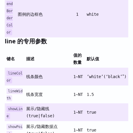
end
Bor
图例的边框色
1
white
der
Col
or
line 的专用参数
值的
键名
描述
默认值
数量
lineCol
*
线条颜色
1~NT
’white’(‘black’
)
or
lineWid
线条宽度
1~NT
1.5
th
展示/隐藏线
showLin
1~NT
true
(true|false)
e
展示/隐藏数据点
showPoi
1~NT
true