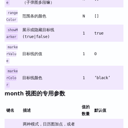
（子弹图多段嘛）
e
range
范围条的颜色
N
[]
Color
展示或隐藏目标线
showM
1
true
(true|false)
arker
marke
目标线的值
1
0
rValu
e
marke
目标线颜色
1
’black’
rColo
r
month 视图的专用参数
值的
键名
描述
默认值
数量
两种模式，日历图加点，或者