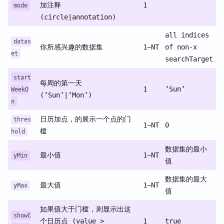
加注释
1
mode
(circle|annotation)
all indices
datas
你所感兴趣的数据集
1~NT
of non-x
et
searchTarget
start
每周的第一天
1
’Sun’
WeekO
(‘Sun’|‘Mon’)
n
日历加点，的展示一个点的门
thres
1~NT
0
槛
hold
数据集的最小
最小值
1~NT
yMin
值
数据集的最大
最大值
1~NT
yMax
值
如果值大于门槛，则显示出这
showC
个日历点 (value >
1
true