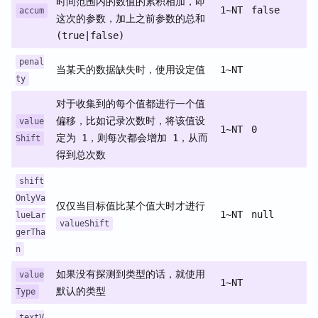
时间范围内的数值的累积相加，即
1~NT
false
accum
这次的参数，加上之前参数的总和
(true|false)
penal
当某天的数据缺失时，使用设定值
1~NT
ty
对于收集到的每个值都进行一个值
偏移，比如记录次数时，将该值设
value
1~NT
0
定为 1，则每次都会增加 1，从而
Shift
得到总次数
shift
OnlyVa
仅仅当目标值比某个值大时才进行
1~NT
null
lueLar
valueShift
gerTha
n
如果没有探测到类型的话，就使用
value
1~NT
默认的类型
Type
textV