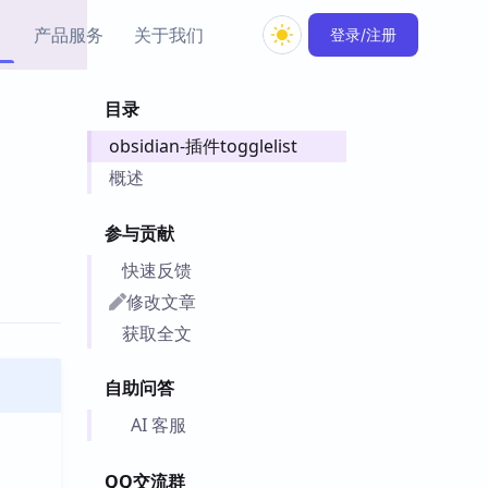
产品服务
关于我们
登录/注册
目录
教程资源
obsidian-插件togglelist
Simple MindMap
Obsidian 教程
New
rkdown 一键成图的
基础用法、插件与外观
概述
sidian 思维导图插件
片段
参与贡献
ino
Obsidian 主题
快速反馈
Mer 出品的闪念笔记
主题下载与外观美化
件
修改文章
Zotero 教程
获取全文
件集市
Zotero 使用与插件教程
类挂件，丰富笔记页
自助问答
件
件
AI 客服
 卡实例库
telkasten 实践示例
QQ交流群