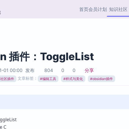
首页
会员计划
知识社区
部
快捷入口
插件与市场
效率产品
社区首页
Obsidian 插件
最近更新
插件市场与国内加速下
Ma
主题标签
载
Ob
an 插件：ToggleList
协作者
视频教程
PKMer Market
Th
1-01 00:00
发布
804
0
0
分享
加速访问 Obsidian 官方
PK
Top5
文章标签：
热门链接
市场
插
ian社区插件
#
编辑工具
#
样式与美化
#
obsidian插件
Zotero 专题
Zotero 插件
挂
Obsidian 专题
Zotero 插件资源与加速
各
Obsidian 核心插
服务
面
Obsidian 社区插
知识管理
ZK
leList
Zet
 C